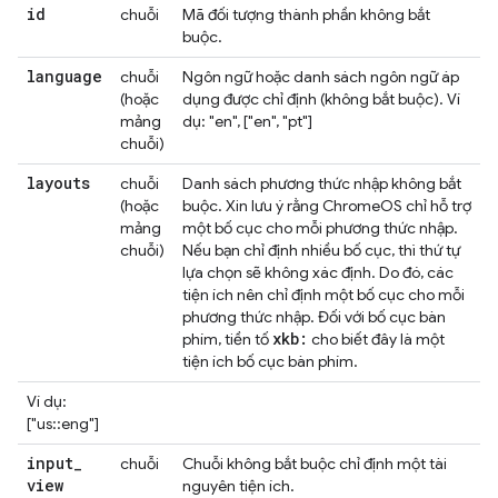
id
chuỗi
Mã đối tượng thành phần không bắt
buộc.
language
chuỗi
Ngôn ngữ hoặc danh sách ngôn ngữ áp
(hoặc
dụng được chỉ định (không bắt buộc). Ví
mảng
dụ: "en", ["en", "pt"]
chuỗi)
layouts
chuỗi
Danh sách phương thức nhập không bắt
(hoặc
buộc. Xin lưu ý rằng ChromeOS chỉ hỗ trợ
mảng
một bố cục cho mỗi phương thức nhập.
chuỗi)
Nếu bạn chỉ định nhiều bố cục, thì thứ tự
lựa chọn sẽ không xác định. Do đó, các
tiện ích nên chỉ định một bố cục cho mỗi
phương thức nhập. Đối với bố cục bàn
xkb:
phím, tiền tố
cho biết đây là một
tiện ích bố cục bàn phím.
Ví dụ:
["us::eng"]
input
_
chuỗi
Chuỗi không bắt buộc chỉ định một tài
view
nguyên tiện ích.