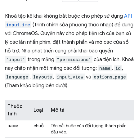
Khoá tệp kê khai không bắt buộc cho phép sử dụng
API
input.ime
(Trình chỉnh sửa phương thức nhập) để dùng
với ChromeOS. Quyền này cho phép tiện ích của bạn xử
lý các lần nhấn phím, đặt thành phần và mở các cửa sổ
hỗ trợ. Nhà phát triển cũng phải khai báo quyền
"input"
trong mảng
"permissions"
của tiện ích. Khoá
này chấp nhận một mảng các đối tượng:
name
,
id
,
language
,
layouts
,
input_view
và
options_page
(Tham khảo bảng bên dưới).
Thuộc
Loại
Mô tả
tính
name
chuỗi
Tên bắt buộc của đối tượng thành phần
đầu vào.