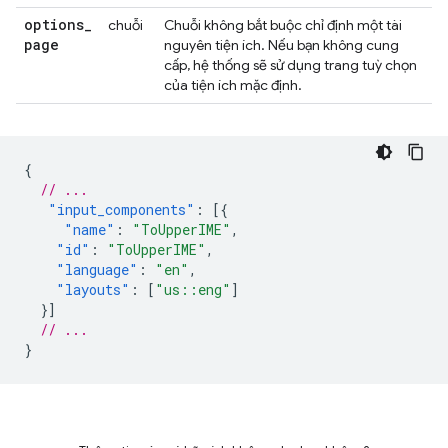
options
_
chuỗi
Chuỗi không bắt buộc chỉ định một tài
page
nguyên tiện ích. Nếu bạn không cung
cấp, hệ thống sẽ sử dụng trang tuỳ chọn
của tiện ích mặc định.
{
// ...
"input_components"
:
[{
"name"
:
"ToUpperIME"
,
"id"
:
"ToUpperIME"
,
"language"
:
"en"
,
"layouts"
:
[
"us::eng"
]
}]
// ...
}