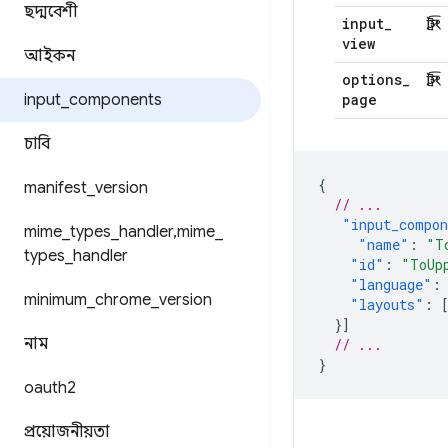
ছদ্মবেশী
input
_
স্ট্রিং
view
আইকন
options
_
স্ট্রিং
input
_
components
page
চাবি
{
manifest
_
version
// ...
"input_compo
mime
_
types
_
handler
,
mime
_
"name"
:
"T
types
_
handler
"id"
:
"ToUp
"language"
:
minimum
_
chrome
_
version
"layouts"
:
}]
নাম
// ...
}
oauth2
প্রয়োজনীয়তা