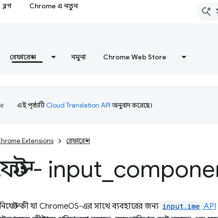
ব্লগ
Chrome এ নতুন
রেফারেন্স
নমুনা
Chrome Web Store
এই পৃষ্ঠাটি
Cloud Translation API
অনুবাদ করেছে।
hrome Extensions
রেফারেন্স
ফেস্ট - input
_
compone
ানিফেস্ট কী যা ChromeOS-এর সাথে ব্যবহারের জন্য
input.ime
API