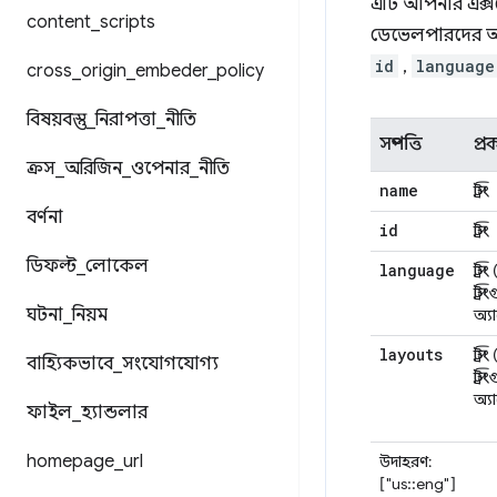
এটি আপনার এক্সট
content
_
scripts
ডেভেলপারদের অ
id
,
language
cross
_
origin
_
embeder
_
policy
বিষয়বস্তু
_
নিরাপত্তা
_
নীতি
সম্পত্তি
প্র
ক্রস
_
অরিজিন
_
ওপেনার
_
নীতি
name
স্ট্রিং
বর্ণনা
id
স্ট্রিং
ডিফল্ট
_
লোকেল
language
স্ট্রি
স্ট্র
ঘটনা
_
নিয়ম
অ্য
layouts
স্ট্রি
বাহ্যিকভাবে
_
সংযোগযোগ্য
স্ট্র
অ্য
ফাইল
_
হ্যান্ডলার
homepage
_
url
উদাহরণ:
["us::eng"]