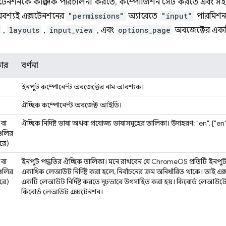
েনশনকে কীস্ট্রোক পরিচালনা করতে, কম্পোজিশন সেট করতে এবং সহা
বশ্যই এক্সটেনশনের
"permissions"
অ্যারেতে
"input"
পারমিশন
,
layouts
,
input_view
, এবং
options_page
অবজেক্টের একটি
কার
বর্ণনা
ইনপুট কম্পোনেন্ট অবজেক্টের নাম আবশ্যক।
ঐচ্ছিক কম্পোনেন্ট অবজেক্ট আইডি।
ং (বা
ঐচ্ছিক নির্দিষ্ট ভাষা অথবা প্রযোজ্য ভাষাসমূহের তালিকা। উদাহরণ: "en", ["en"
িংগুলির
ারে)
ং (বা
ইনপুট পদ্ধতির ঐচ্ছিক তালিকা। মনে রাখবেন যে ChromeOS প্রতিটি ইনপুট 
িংগুলির
একাধিক লেআউট নির্দিষ্ট করা হলে, নির্বাচনের ক্রম অনির্ধারিত থাকে। তাই এক
ারে)
একটি লেআউট নির্দিষ্ট করতে দৃঢ়ভাবে উৎসাহিত করা হয়। কিবোর্ড লেআউটের 
কিবোর্ড লেআউট এক্সটেনশন।