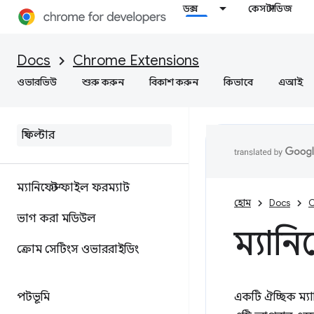
ডক্স
কেস স্টাডিজ
Docs
Chrome Extensions
ওভারভিউ
শুরু করুন
বিকাশ করুন
কিভাবে
এআই
ম্যানিফেস্ট ফাইল ফরম্যাট
হোম
Docs
C
ভাগ করা মডিউল
ম্যানি
ক্রোম সেটিংস ওভাররাইডিং
পটভূমি
একটি ঐচ্ছিক ম্য