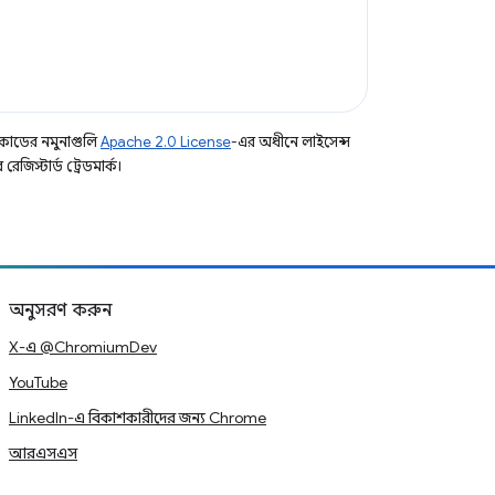
কোডের নমুনাগুলি
Apache 2.0 License
-এর অধীনে লাইসেন্স
িস্টার্ড ট্রেডমার্ক।
অনুসরণ করুন
X-এ @ChromiumDev
YouTube
LinkedIn-এ বিকাশকারীদের জন্য Chrome
আরএসএস