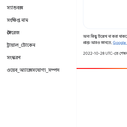
স্যান্ডবক্স
সংক্ষিপ্ত নাম
স্টোরেজ
অন্য কিছু উল্লেখ না করা থাকলে,
প্রাপ্ত। আরও জানতে,
Google 
ট্রায়াল
_
টোকেন
2022-10-28 UTC-তে শেষব
সংস্করণ
ওয়েব
_
অ্যাক্সেসযোগ্য
_
সম্পদ
অবদান
একটি বাগ ফাইল করুন
খোলা সমস্যা দেখুন