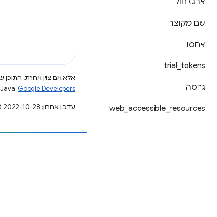
ארגז חול
שם מקוצר
אחסון
trial
_
tokens
אלא אם צוין אחרת, התוכן של
גרסה
Google Developers‏
.‏ Java הוא סימן מסחרי רשום של חברת Oracle ו/או של השותפים העצמאיים שלה.
עדכון אחרון: 2022-10-28 (שעון UTC).
web
_
accessible
_
resources
הוספת תוכן
דיווח על באג
ראה נושאים פתוחים