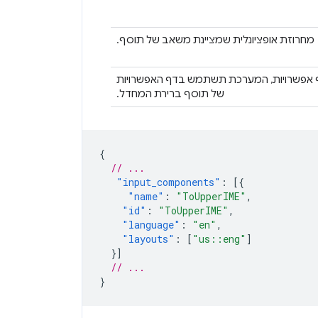
מחרוזת אופציונלית שמציינת משאב של תוסף.
דף אפשרויות, המערכת תשתמש בדף האפשרויות
של תוסף ברירת המחדל.
{
// ...
"input_components"
:
[{
"name"
:
"ToUpperIME"
,
"id"
:
"ToUpperIME"
,
"language"
:
"en"
,
"layouts"
:
[
"us::eng"
]
}]
// ...
}