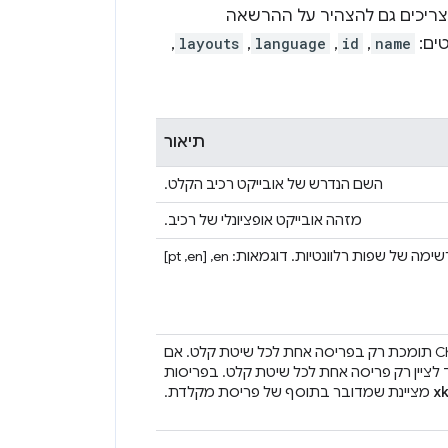
צריכים גם להצהיר על ההרשאה
ים:
name
,‏
id
,‏
language
,‏
layouts
,‏
תיאור
השם הנדרש של אובייקט רכיב הקלט.
מזהה אובייקט אופציונלי של רכיב.
ל שפות רלוונטיות. דוגמאות: en,‏ [en,‏ pt]
רשימה אופציונלית של שיטות קלט. שימו לב: מערכת ChromeOS תומכת רק בפריסה אחת לכל שיטת קלט. אם
ד לציין רק פריסה אחת לכל שיטת קלט. בפריסות
x
מציינת שמדובר בתוסף של פריסת מקלדת.