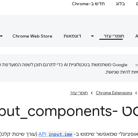
בלוג
חדש ב-Chrome
A
חומרי עזר
דוגמאות
Chrome Web Store
‫Google משתמשת בטכנולוגיית AI כדי לתרגם תוכן לשפה המועדפ
ות להיות שגיאות.
Chrome Extensions
חומרי עזר
input
components
_
פציונלי שמאפשר שימוש ב-
input.ime
API