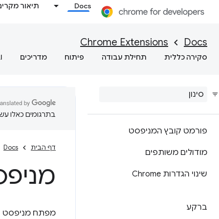
Docs
תיאור מקרים
Chrome Extensions
Docs
סקירה כללית
תחילת עבודה
פיתוח
מדריכים
I
בתרגומים כאלו עשוי
פורמט קובץ המניפסט
דף הבית
Docs
מודולים משותפים
מניפסט -
שינוי הגדרות Chrome
ברקע
מפתח מניפסט או