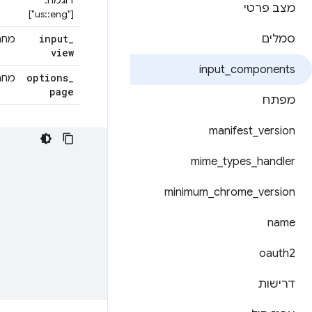
דוגמה:
מצב פרטי
[‎"us::eng"‎]
סמלים
_
input
מחר
view
input
_
components
options
_
מחר
page
מפתח
manifest
_
version
mime
_
types
_
handler
minimum
_
chrome
_
version
name
oauth2
דרישות