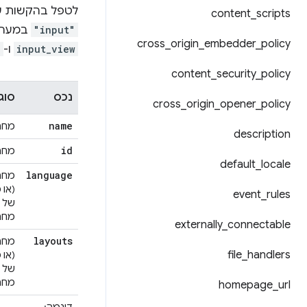
לטפל בהקשות על
content
_
scripts
"input"
במער
cross
_
origin
_
embedder
_
policy
input_view
ו-
e
content
_
security
_
policy
נכס
סוג
cross
_
origin
_
opener
_
policy
name
מחר
description
id
מחר
default
_
locale
language
מחר
(או 
event
_
rules
של
מחרו
externally
_
connectable
layouts
מחר
file
_
handlers
(או 
של
מחרו
homepage
_
url