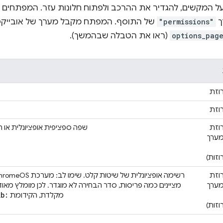
 המקשים, להגדיר את ההרכב ולפתוח חלונות עזר. המפתחים 
ך
"permissions"
של התוסף. המפתח מקבל מערך של אובייקט
options_pag
(ראו את הטבלה שבהמשך).
וזת
וזת
וזת
שפה ספציפית אופציונלית או רשימה ש
מערך
זות)
וזת
מערך
מציינים כמה פריסות, סדר הבחירה לא מוגדר. לכן מומלץ מאו
kb:
מקלדת, הקידומת
זות)