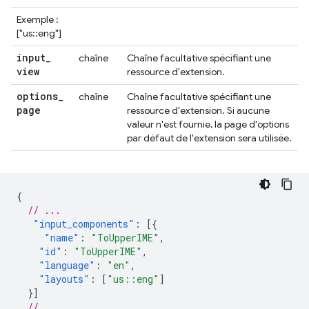
Exemple :
["us::eng"]
input
_
chaîne
Chaîne facultative spécifiant une
view
ressource d'extension.
options
_
chaîne
Chaîne facultative spécifiant une
page
ressource d'extension. Si aucune
valeur n'est fournie, la page d'options
par défaut de l'extension sera utilisée.
{
// ...
"input_components"
:
[{
"name"
:
"ToUpperIME"
,
"id"
:
"ToUpperIME"
,
"language"
:
"en"
,
"layouts"
:
[
"us::eng"
]
}]
// ...