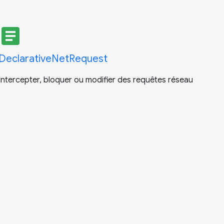
article
DeclarativeNetRequest
Intercepter, bloquer ou modifier des requêtes réseau