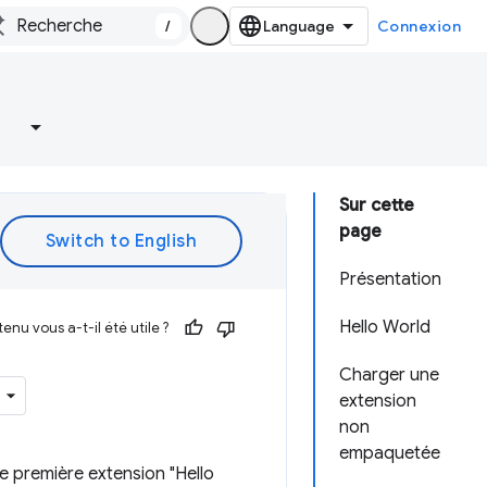
/
Connexion
Sur cette
page
Présentation
Hello World
enu vous a-t-il été utile ?
Charger une
extension
non
empaquetée
 première extension "Hello