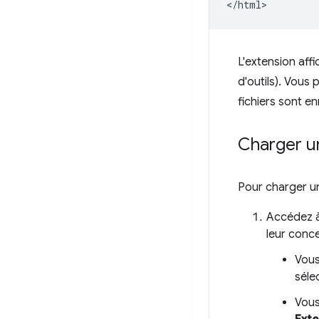
L'extension affi
d'outils). Vous
fichiers sont en
Charger u
Pour charger u
Accédez à
leur conc
Vous
séle
Vous