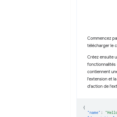
Commencez par c
télécharger le
Créez ensuite u
fonctionnalités 
contiennent un
l'extension et l
d'action de l'ex
{
"name"
:
"Hell