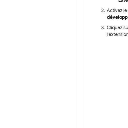
Exte
Activez le
développ
Cliquez s
l'extensio