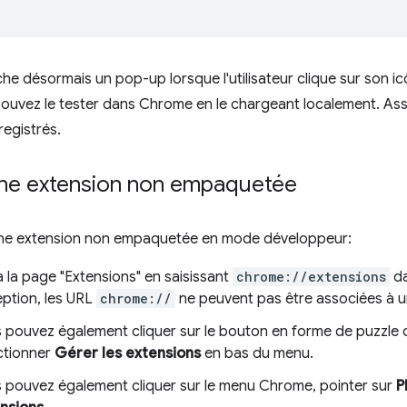
che désormais un pop-up lorsque l'utilisateur clique sur son ic
 pouvez le tester dans Chrome en le chargeant localement. As
registrés.
ne extension non empaquetée
ne extension non empaquetée en mode développeur:
 la page "Extensions" en saisissant
chrome://extensions
da
eption, les URL
chrome://
ne peuvent pas être associées à un
 pouvez également cliquer sur le bouton en forme de puzzle d
ctionner
Gérer les extensions
en bas du menu.
 pouvez également cliquer sur le menu Chrome, pointer sur
P