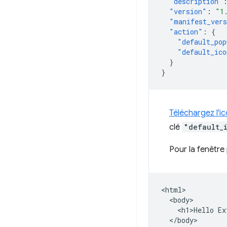
"description"
"version"
:
"1
"manifest_ver
"action"
:
{
"default_pop
"default_ico
}
}
Téléchargez l'i
clé
"default_
Pour la fenêtr
<html>

  <body>

    <h1>Hello Ex
  </body>
