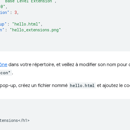
:
"Base Level Extension"
,
.0"
,
sion"
:
3
,
up"
:
"hello.html"
,
n"
:
"hello_extensions.png"
cône
dans votre répertoire, et veillez à modifier son nom pour q
icon"
.
e pop-up, créez un fichier nommé
hello.html
et ajoutez le co
tensions</h1>
