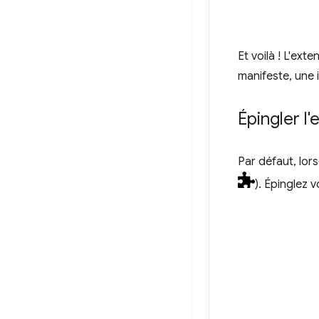
Et voilà ! L'ext
manifeste, une 
Épingler l'
Par défaut, lor
). Épinglez 