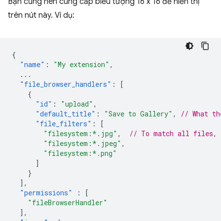
Bạn cũng nên cung cấp biểu tượng 16 x 16 để hiển thị
trên nút này. Ví dụ:
{
"name"
:
"My extension"
,
...
"file_browser_handlers"
:
[
{
"id"
:
"upload"
,
"default_title"
:
"Save to Gallery"
,
// What th
"file_filters"
:
[
"filesystem:*.jpg"
,
// To match all files,
"filesystem:*.jpeg"
,
"filesystem:*.png"
]
}
],
"permissions"
:
[
"fileBrowserHandler"
],