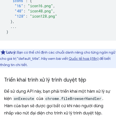
"icons"
:
{
"16"
:
"icon16.png"
,
"48"
:
"icon48.png"
,
"128"
:
"icon128.png"
},
...
}
Lưu ý:
Bạn có thể chỉ định các chuỗi dành riêng cho từng ngôn ngữ
cho giá trị "default_title". Hãy xem bài viết
Quốc tế hoá (i18n)
để biết
thông tin chi tiết.
Triển khai trình xử lý trình duyệt tệp
Để sử dụng API này, bạn phải triển khai một hàm xử lý sự
kiện
onExecute
của
chrome.fileBrowserHandler
.
Hàm của bạn sẽ được gọi bất cứ khi nào người dùng
nhấp vào nút đại diện cho trình xử lý trình duyệt tệp.