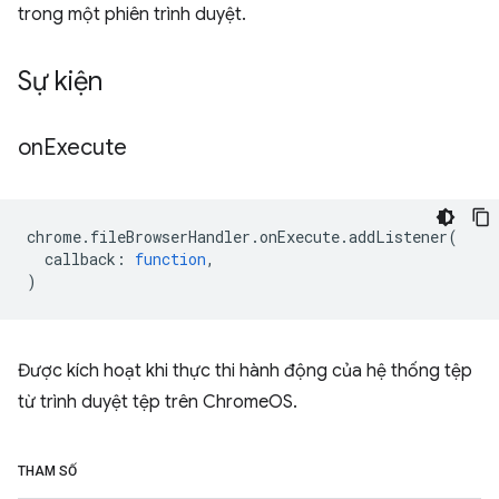
trong một phiên trình duyệt.
Sự kiện
on
Execute
chrome
.
fileBrowserHandler
.
onExecute
.
addListener
(
callback
:
function
,
)
Được kích hoạt khi thực thi hành động của hệ thống tệp
từ trình duyệt tệp trên ChromeOS.
THAM SỐ