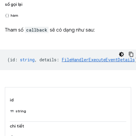
số gọi lại
hàm
Tham số
callback
sẽ có dạng như sau:
(
id
:
string
,
details
:
FileHandlerExecuteEventDetails
id
string
chi tiết