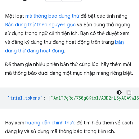
Một loạt
mã thông báo dùng thử
để bật các tính năng
Bản dùng thử theo nguyên gốc
và Bản dùng thử ngừng
sử dụng trong ngữ cảnh tiện ích. Bạn có thể duyệt xem
và đăng ký dùng thử đang hoạt động trên trang
bản
dùng thử đang hoạt động
.
Để tham gia nhiều phiên bản thử cùng lúc, hãy thêm mỗi
mã thông báo dưới dạng một mục nhập mảng riêng biệt.
"trial_tokens"
:
[
"AnlT7gRo/750gGKtoI/A3D2rL5yAQA9wI
Hãy xem
hướng dẫn chính thức
để tìm hiểu thêm về cách
đăng ký và sử dụng mã thông báo trong tiện ích.