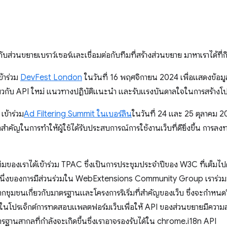
วกับส่วนขยายเบราว์เซอร์และเชื่อมต่อกับทีมที่สร้างส่วนขยาย มาหาเราได้ที่
้าร่วม
DevFest London
ในวันที่ 16 พฤศจิกายน 2024 เพื่อแสดงข้อมูล
่ยวกับ API ใหม่ แนวทางปฏิบัติแนะนำ และรับแรงบันดาลใจในการสร้างโปร
เข้าร่วม
Ad Filtering Summit ในเบอร์ลิน
ในวันที่ 24 และ 25 ตุลาคม 2
การทำให้ผู้ใช้ได้รับประสบการณ์การใช้งานเว็บที่ดียิ่งขึ้น การลงทะเบ
ี้ ทีมของเราได้เข้าร่วม TPAC ซึ่งเป็นการประชุมประจำปีของ W3C ที่เต็มไ
ึ่งของการมีส่วนร่วมใน WebExtensions Community Group เราร่วมมือกั
กชุมชนเกี่ยวกับมาตรฐานและโครงการริเริ่มที่สำคัญของเว็บ ซึ่งจะกำหนด
ิ่มลงในโปรเจ็กต์การทดสอบแพลตฟอร์มเว็บเพื่อให้ API ของส่วนขยายมีควา
ตรฐานสากลที่กำลังจะเกิดขึ้นซึ่งเราอาจรองรับได้ใน chrome.i18n API