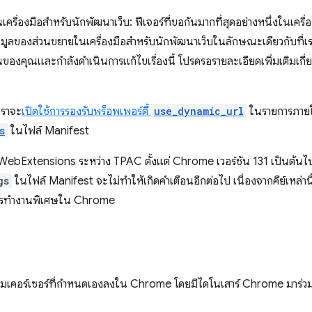
นเครื่องมือสำหรับนักพัฒนาเว็บ: ฟีเจอร์ที่ขอกันมากที่สุดอย่างหนึ่งในเคร
้อมูลของส่วนขยายในเครื่องมือสำหรับนักพัฒนาเว็บในลักษณะเดียวกับที
็นของคุณและกำลังดำเนินการแก้ไขเรื่องนี้ โปรดรอรายละเอียดเพิ่มเติมเกี
เราจะ
เปิดใช้การรองรับพร็อพเพอร์ตี้
use_dynamic_url
ในรายการภายใต
s
ในไฟล์ Manifest
น WebExtensions ระหว่าง TPAC ตั้งแต่ Chrome เวอร์ชัน 131 เป็นต้น
gs
ในไฟล์ Manifest จะไม่ทำให้เกิดคำเตือนอีกต่อไป เนื่องจากคีย์เหล่า
ณะการทำงานพิเศษใน Chrome
เพิ่มเคอร์เซอร์ที่กำหนดเองลงใน Chrome โดยมีไดโนเสาร์ Chrome มาร่