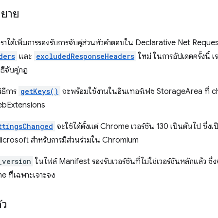
ขยาย
เราได้เพิ่มการรองรับการจับคู่ส่วนหัวคำตอบใน Declarative Net Request
ders
และ
excludedResponseHeaders
ใหม่ ในการอัปเดตครั้งนี้ เร
ีจับคู่กฎ
ิธีการ
getKeys()
จะพร้อมใช้งานในอินเทอร์เฟซ StorageArea ที่ ch
ebExtensions
ttingsChanged
จะใช้ได้ตั้งแต่ Chrome เวอร์ชัน 130 เป็นต้นไป ซึ่ง
rosoft สำหรับการมีส่วนร่วมใน Chromium
_version
ในไฟล์ Manifest รองรับเวอร์ชันที่ไม่ใช่เวอร์ชันหลักแล้ว ซึ
me ที่เฉพาะเจาะจง
ัว