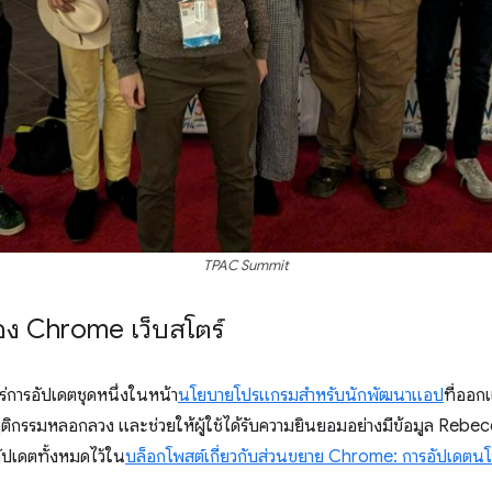
TPAC Summit
ง Chrome เว็บสโตร์
่การอัปเดตชุดหนึ่งในหน้า
นโยบายโปรแกรมสําหรับนักพัฒนาแอป
ที่ออก
ติกรรมหลอกลวง และช่วยให้ผู้ใช้ได้รับความยินยอมอย่างมีข้อมูล Rebe
ัปเดตทั้งหมดไว้ใน
บล็อกโพสต์เกี่ยวกับส่วนขยาย Chrome: การอัปเดตนโ