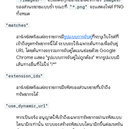
จะแสดงทุกอย่างในไดเรกทอรี
ของส่วนขยายแบบซ้ำ ขณะที่
"*.png"
จะแสดงไฟล์ PNG
ทั้งหมด
"matches"
อาร์เรย์สตริงแต่ละรายการมี
รูปแบบการจับคู่
ที่ระบุเว็บไซต์ที่
เข้าถึงชุดทรัพยากรนี้ได้ ระบบจะใช้เฉพาะต้นทางเพื่อจับคู่
URL โดยต้นทางจะรวมการจับคู่โดเมนย่อยด้วย Google
Chrome แสดง "รูปแบบการจับคู่ไม่ถูกต้อง" หากรูปแบบมี
เส้นทางอื่นที่ไม่ใช่ "/*"
"extension_ids"
อาร์เรย์สตริงแต่ละรายการมีรหัสของส่วนขยายที่เข้าถึง
ทรัพยากรได้
"use_dynamic_url"
หากเป็นจริง อนุญาตให้เข้าถึงเฉพาะทรัพยากรผ่านรหัสแบบ
ไดนามิกเท่านั้น ระบบจะสร้างรหัสแบบไดนามิกขึ้นต่อเซสชัน