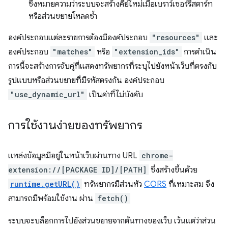
ซึ่งหมายความว่าระบบจะสร้างคีย์ใหม่เมื่อเบราว์เซอร์รีสตาร์ท
หรือส่วนขยายโหลดซ้ำ
องค์ประกอบแต่ละรายการต้องมีองค์ประกอบ
"resources"
และ
องค์ประกอบ
"matches"
หรือ
"extension_ids"
การดำเนิน
การนี้จะสร้างการจับคู่ที่แสดงทรัพยากรที่ระบุไปยังหน้าเว็บที่ตรงกับ
รูปแบบหรือส่วนขยายที่มีรหัสตรงกัน องค์ประกอบ
"use_dynamic_url"
เป็นค่าที่ไม่บังคับ
การใช้งานง่ายของทรัพยากร
แหล่งข้อมูลมีอยู่ในหน้าเว็บผ่านทาง URL
chrome-
extension://[PACKAGE ID]/[PATH]
ซึ่งสร้างขึ้นด้วย
runtime.getURL()
ทรัพยากรมีส่วนหัว
CORS
ที่เหมาะสม จึง
สามารถมีพร้อมใช้งาน ผ่าน
fetch()
ระบบจะบล็อกการไปยังส่วนขยายจากต้นทางของเว็บ เว้นแต่ว่าส่วน