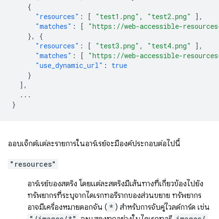
{
"resources"
:
[
"test1.png"
,
"test2.png"
],
"matches"
:
[
"https://web-accessible-resources
},
{
"resources"
:
[
"test3.png"
,
"test4.png"
],
"matches"
:
[
"https://web-accessible-resources
"use_dynamic_url"
:
true
}
],
...
}
ออบเจ็กต์แต่ละรายการในอาร์เรย์จะมีองค์ประกอบต่อไปนี้
"resources"
อาร์เรย์ของสตริง โดยแต่ละสตริงมีเส้นทางที่เกี่ยวข้องไปยัง
ทรัพยากรที่ระบุจากไดเรกทอรีรากของส่วนขยาย ทรัพยากร
อาจมีเครื่องหมายดอกจัน (
*
) สำหรับการจับคู่ไวลด์การ์ด เช่น
"/images/*"
images/