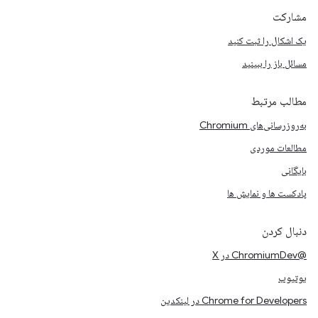
مشارکت
یک اشکال را ثبت کنید
مسائل باز را ببینید
مطالب مرتبط
به‌روزرسانی‌های Chromium
مطالعات موردی
بایگانی
پادکست ها و نمایش ها
دنبال کردن
@ChromiumDev در X
یوتیوب
Chrome for Developers در لینکدین