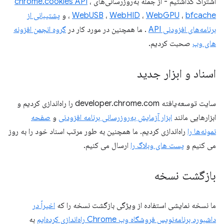
اشتراک گذاشتیم - از جمله به‌روزرسانی‌های
،
chrome.cookies API
bfcache
،
WebGPU
،
WebHID
،
WebUSB
، و
پشتیبانی از
برنامه‌های افزودنی API
. ما همچنین در مورد کار در
گروه انجمن افزونه
های وب
صحبت کردیم.
اسناد و ابزار جدید
سایت توسعه‌یافته developer.chrome.com را راه‌اندازی کردیم و
ابزارهایی مانند
ابزار آزمایش به‌روزرسانی برنامه افزودنی
و
صفحه
نمونه‌ها را
راه‌اندازی کردیم. ما همچنین به طور مرتب اسناد خود را به روز
می کنیم و
پست های وبلاگ را
ارسال می کنیم.
بازگشت نسخه
ما نسخه نمایشی استفاده از ویژگی بازگشت نسخه را که
اخیراً در
داشبورد برنامه‌نویس فروشگاه وب Chrome راه‌اندازی کرده‌ایم
به