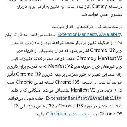
در نسخه Canary آغاز شده است. این تغییر به آرامی برای کاربران
بیشتری اعمال خواهد شد.
درست مانند قبل، شرکت‌هایی که از سیاست
ExtensionManifestV2Availability
استفاده می‌کنند، حداقل تا ژوئن
۲۰۲۵ از هرگونه تغییر مرورگر معاف خواهند بود. از ماه ژوئن، شاخه‌ای
برای Chrome 139 آغاز می‌شود که در آن پشتیبانی از افزونه‌های
Manifest V2 از Chrome حذف خواهد شد. برخلاف تغییرات قبلی
برای غیرفعال کردن افزونه‌های Manifest V2 که به تدریج برای کاربران
ارائه شد، این تغییر به طور همزمان بر همه کاربران Chrome 139 تأثیر
خواهد گذاشت. در نتیجه، Chrome 138 نسخه نهایی Chrome است
که از افزونه‌های Manifest V2 پشتیبانی می‌کند (هنگامی که با کلید
ExtensionManifestV2Availability
جفت شود). می‌توانید
اطلاعات انتشار در مورد Chrome 138 و 139، شامل پشتیبانی LTS
ChromeOS، را در
برنامه انتشار Chromium
بیابید.