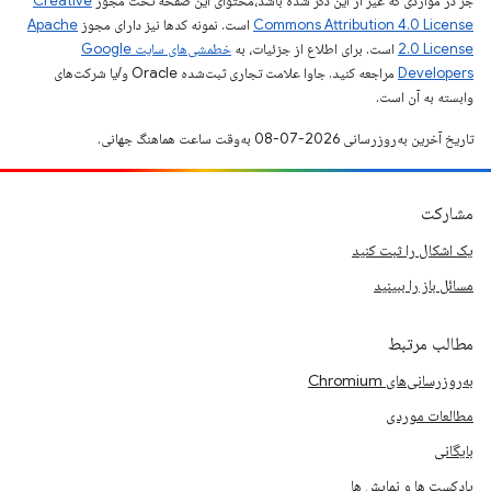
جز در مواردی که غیر از این ذکر شده باشد،‌محتوای این صفحه تحت مجوز
Creative
Commons Attribution 4.0 License
است. نمونه کدها نیز دارای مجوز
Apache
2.0 License
است. برای اطلاع از جزئیات، به
خطمشی‌های سایت Google
Developers‏
مراجعه کنید. جاوا علامت تجاری ثبت‌شده Oracle و/یا شرکت‌های
وابسته به آن است.
تاریخ آخرین به‌روزرسانی 2026-07-08 به‌وقت ساعت هماهنگ جهانی.
مشارکت
یک اشکال را ثبت کنید
مسائل باز را ببینید
مطالب مرتبط
به‌روزرسانی‌های Chromium
مطالعات موردی
بایگانی
پادکست ها و نمایش ها