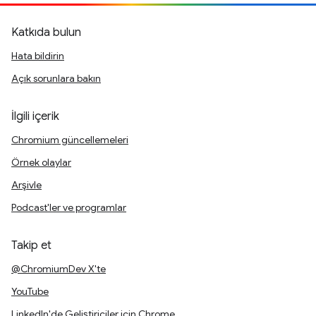
Katkıda bulun
Hata bildirin
Açık sorunlara bakın
İlgili içerik
Chromium güncellemeleri
Örnek olaylar
Arşivle
Podcast'ler ve programlar
Takip et
@ChromiumDev X'te
YouTube
LinkedIn'de Geliştiriciler için Chrome