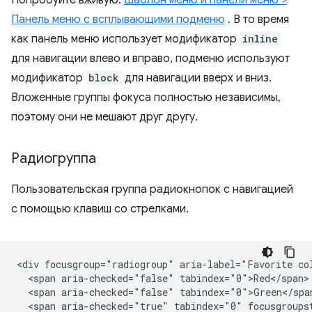
Панель меню с всплывающими подменю
. В то время
как панель меню использует модификатор
inline
для навигации влево и вправо, подменю используют
модификатор
block
для навигации вверх и вниз.
Вложенные группы фокуса полностью независимы,
поэтому они не мешают друг другу.
Радиогруппа
Пользовательская группа радиокнопок с навигацией
с помощью клавиш со стрелками.
<div focusgroup="radiogroup" aria-label="Favorite col
  <span aria-checked="false" tabindex="0">Red</span>

  <span aria-checked="false" tabindex="0">Green</span
  <span aria-checked="true" tabindex="0" focusgroupst