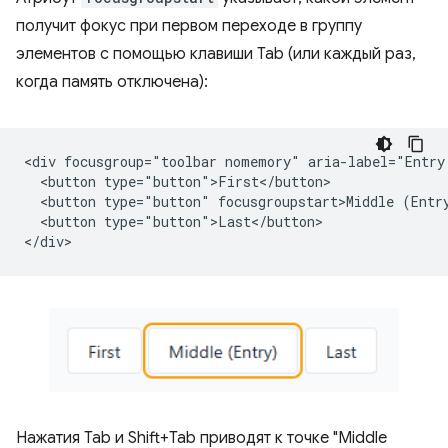
получит фокус при первом переходе в группу
элементов с помощью клавиши Tab (или каждый раз,
когда память отключена):
<div focusgroup="toolbar nomemory" aria-label="Entry 
  <button type="button">First</button>

  <button type="button" focusgroupstart>Middle (Entry
  <button type="button">Last</button>

Нажатия Tab и Shift+Tab приводят к точке "Middle