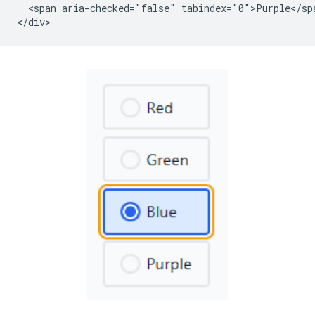
  <span aria-checked="false" tabindex="0">Purple</spa