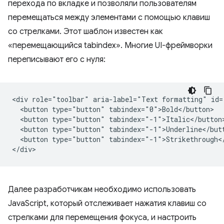
перехода по вкладке и позволяли пользователям
перемещаться между элементами с помощью клавиш
со стрелками. Этот шаблон известен как
«перемещающийся tabindex». Многие UI-фреймворки
переписывают его с нуля:
<div role="toolbar" aria-label="Text formatting" id="
  <button type="button" tabindex="0">Bold</button>

  <button type="button" tabindex="-1">Italic</button>
  <button type="button" tabindex="-1">Underline</butt
  <button type="button" tabindex="-1">Strikethrough</
Далее разработчикам необходимо использовать
JavaScript, который отслеживает нажатия клавиш со
стрелками для перемещения фокуса, и настроить