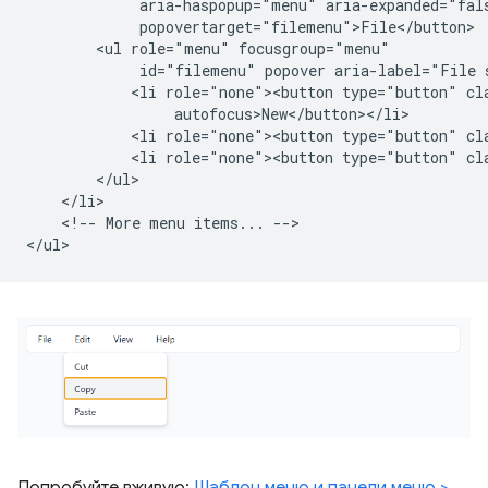
             aria-haspopup="menu" aria-expanded="fals
             popovertarget="filemenu">File</button>

        <ul role="menu" focusgroup="menu"

             id="filemenu" popover aria-label="File 
            <li role="none"><button type="button" cla
                 autofocus>New</button></li>

            <li role="none"><button type="button" cl
            <li role="none"><button type="button" cla
        </ul>

    </li>

    <!-- More menu items... -->

Попробуйте вживую:
Шаблон меню и панели меню >