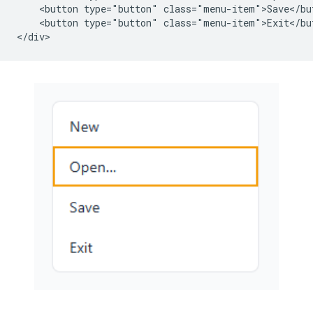
    <button type="button" class="menu-item">Save</but
    <button type="button" class="menu-item">Exit</but