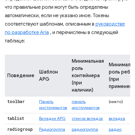
что правильные роли могут быть определены
автоматически, если не указано иное. Токены
соответствуют шаблонам, описанным в
руководстве
по разработке Aria
, и перечислены в следующей
таблице:
Минимальная
Минималь
роль
Шаблон
роль ребе
Поведение
контейнера
APG
(при
(при
применени
наличии)
toolbar
Панель
панель
(никто)
инструментов
инструментов
tablist
Вкладки APG
список вкладок
вкладка
radiogroup
Радиогруппа
радиогруппа
радио