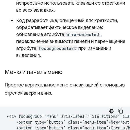
непрерывно использовать клавиши со стрелками
во всех вкладках.
Код разработчика, опущенный для краткости,
обрабатывает фактическое выделение:
обновление атрибута
aria-selected
,
переключение видимости панели и перемещение
атрибута
focusgroupstart
при изменении
выделения.
Меню и панель меню
Простое вертикальное меню с навигацией с помощью
стрелок вверх и вниз.
<div focusgroup="menu" aria-label="File actions" cla
    <button type="button" class="menu-item">New</butt
    <button type="button" class="menu-item">Open…</b