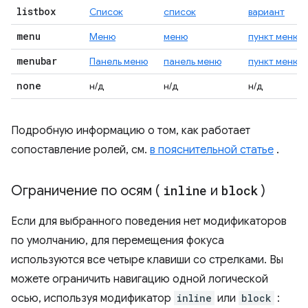
listbox
Список
список
вариант
menu
Меню
меню
пункт меню
menubar
Панель меню
панель меню
пункт меню
none
н/д
н/д
н/д
Подробную информацию о том, как работает
сопоставление ролей, см.
в пояснительной статье
.
Ограничение по осям (
inline
и
block
)
Если для выбранного поведения нет модификаторов
по умолчанию, для перемещения фокуса
используются все четыре клавиши со стрелками. Вы
можете ограничить навигацию одной логической
осью, используя модификатор
inline
или
block
: