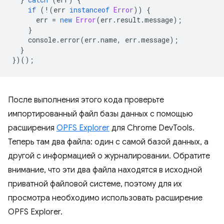
if
(
!
(
err
instanceof
Error
))
{
err
=
new
Error
(
err
.
result
.
message
);
}
console
.
error
(
err
.
name
,
err
.
message
);
}
})();
После выполнения этого кода проверьте
импортированный файл базы данных с помощью
расширения
OPFS Explorer
для Chrome DevTools.
Теперь там два файла: один с самой базой данных, а
другой с информацией о журналировании. Обратите
внимание, что эти два файла находятся в исходной
приватной файловой системе, поэтому для их
просмотра необходимо использовать расширение
OPFS Explorer.