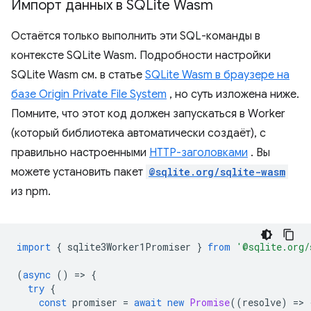
Импорт данных в SQLite Wasm
Остаётся только выполнить эти SQL-команды в
контексте SQLite Wasm. Подробности настройки
SQLite Wasm см. в статье
SQLite Wasm в браузере на
базе Origin Private File System
, но суть изложена ниже.
Помните, что этот код должен запускаться в Worker
(который библиотека автоматически создаёт), с
правильно настроенными
HTTP-заголовками
. Вы
можете установить пакет
@sqlite.org/sqlite-wasm
из npm.
import
{
sqlite3Worker1Promiser
}
from
'@sqlite.org/
(
async
()
=
>
{
try
{
const
promiser
=
await
new
Promise
((
resolve
)
=
>