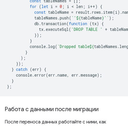
const
tableNames
=
[];
for
(
let
i
=
0
;
i
 < 
len
;
i
++
)
{
const
tableName
=
result
.
rows
.
item
(
i
).
na
tableNames
.
push
(
`'
${
tableName
}
'`
);
db
.
transaction
(
function
(
tx
)
{
tx
.
executeSql
(
'DROP TABLE '
+
tableNa
});
}
console
.
log
(
`Dropped table
${
tableNames
.
len
}
);
});
}
catch
(
err
)
{
console
.
error
(
err
.
name
,
err
.
message
);
}
};
Работа с данными после миграции
После переноса данных работайте с ними, как