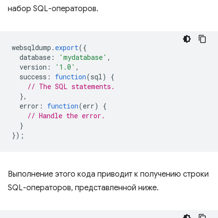
набор SQL-операторов.
websqldump
.
export
({
database
:
'mydatabase'
,
version
:
'1.0'
,
success
:
function
(
sql
)
{
// The SQL statements.
},
error
:
function
(
err
)
{
// Handle the error.
}
});
Выполнение этого кода приводит к получению строки
SQL-операторов, представленной ниже.