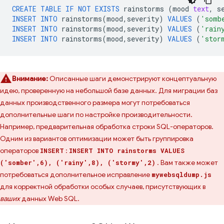
CREATE
TABLE
IF
NOT
EXISTS
rainstorms
(
mood
text
,
s
INSERT
INTO
rainstorms
(
mood
,
severity
)
VALUES
(
'somb
INSERT
INTO
rainstorms
(
mood
,
severity
)
VALUES
(
'rain
INSERT
INTO
rainstorms
(
mood
,
severity
)
VALUES
(
'stor
Внимание:
Описанные шаги демонстрируют концептуальную
идею, проверенную на небольшой базе данных. Для миграции баз
данных производственного размера могут потребоваться
дополнительные шаги по настройке производительности.
Например, предварительная обработка строки SQL-операторов.
Одним из вариантов оптимизации может быть группировка
операторов
:
INSERT
INSERT INTO rainstorms VALUES
. Вам также может
('somber',6), ('rainy',8), ('stormy',2)
потребоваться дополнительное исправление
mywebsqldump.js
для корректной обработки особых случаев, присутствующих в
ваших
данных Web SQL.