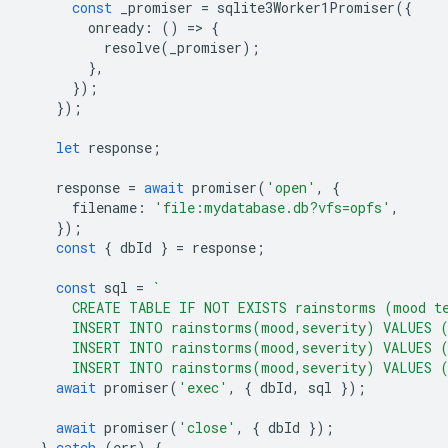
const
_promiser
=
sqlite3Worker1Promiser
({
onready
:
()
=
>
{
resolve
(
_promiser
);
},
});
});
let
response
;
response
=
await
promiser
(
'open'
,
{
filename
:
'file:mydatabase.db?vfs=opfs'
,
});
const
{
dbId
}
=
response
;
const
sql
=
`
      CREATE TABLE IF NOT EXISTS rainstorms (mood t
      INSERT INTO rainstorms(mood,severity) VALUES 
      INSERT INTO rainstorms(mood,severity) VALUES 
      INSERT INTO rainstorms(mood,severity) VALUES 
await
promiser
(
'exec'
,
{
dbId
,
sql
});
await
promiser
(
'close'
,
{
dbId
});
}
catch
(
err
)
{