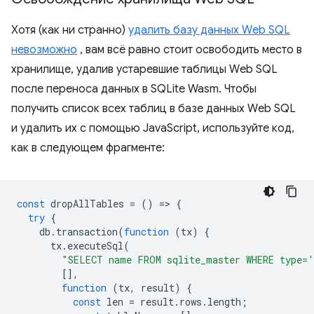
Хотя (как ни странно)
удалить базу данных Web SQL
невозможно
, вам всё равно стоит освободить место в
хранилище, удалив устаревшие таблицы Web SQL
после переноса данных в SQLite Wasm. Чтобы
получить список всех таблиц в базе данных Web SQL
и удалить их с помощью JavaScript, используйте код,
как в следующем фрагменте:
const
dropAllTables
=
()
=
>
{
try
{
db
.
transaction
(
function
(
tx
)
{
tx
.
executeSql
(
"SELECT name FROM sqlite_master WHERE type='
[],
function
(
tx
,
result
)
{
const
len
=
result
.
rows
.
length
;