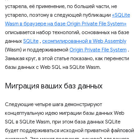
устарела, её применение, по большей части, не
устарело, поэтому в следующей публикации
«SQLite
Wasm в браузере на базе Origin Private File System»
описывается набор технологий, основанных на базе
данных
SQLite
,
скомпилированной в Web Assembly
(Wasm) и поддерживаемой
Origin Private File System
.
Замыкая круг, в этой статье показано, как перенести
базы данных с Web SQL на SQLite Wasm.
Миграция ваших баз данных
Следующие четыре шага демонстрируют
концептуальную идею миграции базы данных Web
SQL в SQLite Wasm, при этом база данных SQLite
будет поддерживаться исходной приватной файловой