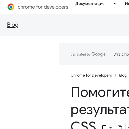
Документация
И
Blog
Эта стр
Chrome for Developers
Blog
Помогите
результа
CSS
.