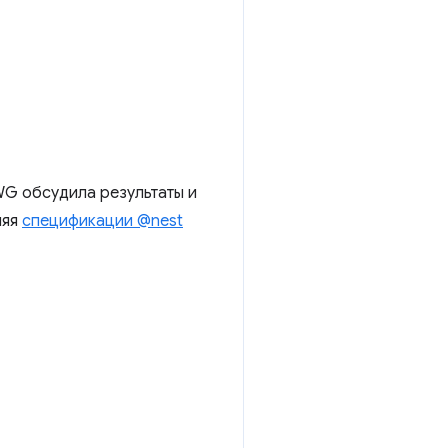
WG обсудила результаты и
ляя
спецификации @nest