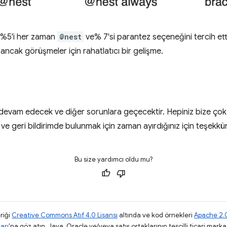
 %5'i her zaman
@nest
ve% 7'si parantez seçeneğini tercih ett
ncak görüşmeler için rahatlatıcı bir gelişme.
devam edecek ve diğer sorunlara geçecektir. Hepiniz bize çok
e geri bildirimde bulunmak için zaman ayırdığınız için teşekkür
Bu size yardımcı oldu mu?
riği
Creative Commons Atıf 4.0 Lisansı
altında ve kod örnekleri
Apache 2.0
arı
'na göz atın. Java, Oracle ve/veya satış ortaklarının tescilli ticari markas