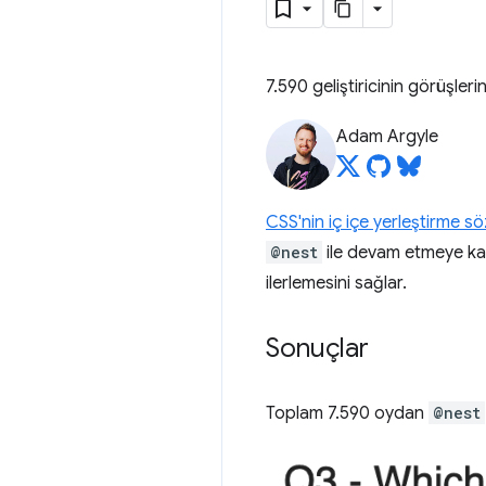
7.590 geliştiricinin görüşleri
Adam Argyle
CSS'nin iç içe yerleştirme s
@nest
ile devam etmeye kar
ilerlemesini sağlar.
Sonuçlar
Toplam 7.590 oydan
@nest