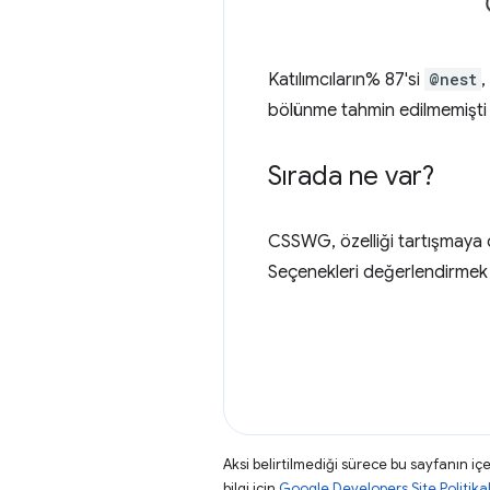
Katılımcıların% 87'si
@nest
,
bölünme tahmin edilmemişti a
Sırada ne var?
CSSWG, özelliği tartışmaya 
Seçenekleri değerlendirmek v
Aksi belirtilmediği sürece bu sayfanın içe
bilgi için
Google Developers Site Politikal