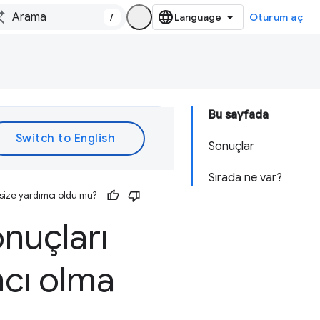
/
Oturum aç
Bu sayfada
Sonuçlar
Sırada ne var?
size yardımcı oldu mu?
onuçları
mcı olma