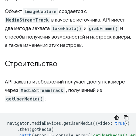
Объект
ImageCapture
создается с
MediaStreamTrack
в качестве источника. API имеет
два метода захвата
takePhoto()
и
grabFrame()
и
способы получения возможностей и настроек камеры,
а также изменения этих настроек.
Строительство
API захвата изображений получает доступ к камере
через
MediaStreamTrack
, полученный из
getUserMedia()
:
navigator
.
mediaDevices
.
getUserMedia
({
video
:
true
})
.
then
(
gotMedia
)
.
catch
(
error
=
>
console
.
error
(
'getUserMedia() er