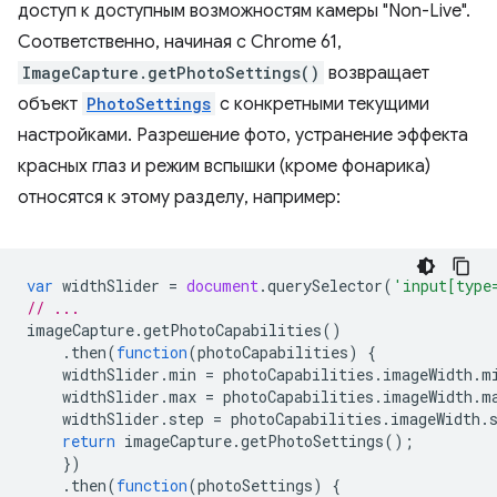
доступ к доступным возможностям камеры "Non-Live".
Соответственно, начиная с Chrome 61,
ImageCapture.getPhotoSettings()
возвращает
объект
PhotoSettings
с конкретными текущими
настройками. Разрешение фото, устранение эффекта
красных глаз и режим вспышки (кроме фонарика)
относятся к этому разделу, например:
var
widthSlider
=
document
.
querySelector
(
'input[type
// ...
imageCapture
.
getPhotoCapabilities
()
.
then
(
function
(
photoCapabilities
)
{
widthSlider
.
min
=
photoCapabilities
.
imageWidth
.
m
widthSlider
.
max
=
photoCapabilities
.
imageWidth
.
m
widthSlider
.
step
=
photoCapabilities
.
imageWidth
.
return
imageCapture
.
getPhotoSettings
();
})
.
then
(
function
(
photoSettings
)
{