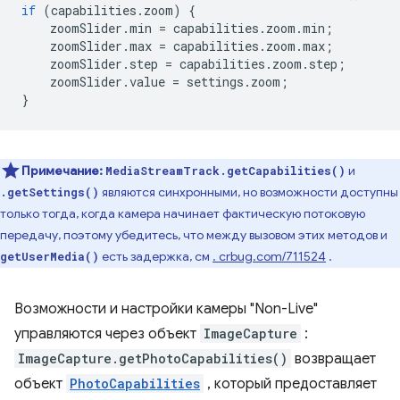
if
(
capabilities
.
zoom
)
{
zoomSlider
.
min
=
capabilities
.
zoom
.
min
;
zoomSlider
.
max
=
capabilities
.
zoom
.
max
;
zoomSlider
.
step
=
capabilities
.
zoom
.
step
;
zoomSlider
.
value
=
settings
.
zoom
;
}
Примечание:
и
MediaStreamTrack.getCapabilities()
являются синхронными, но возможности доступны
.getSettings()
только тогда, когда камера начинает фактическую потоковую
передачу, поэтому убедитесь, что между вызовом этих методов и
есть задержка, см
. crbug.com/711524
.
getUserMedia()
Возможности и настройки камеры "Non-Live"
управляются через объект
ImageCapture
:
ImageCapture.getPhotoCapabilities()
возвращает
объект
PhotoCapabilities
, который предоставляет