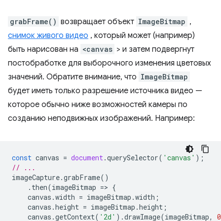
grabFrame()
возвращает объект
ImageBitmap
,
снимок живого видео
, который может (например)
быть нарисован на
<canvas
> и затем подвергнут
постобработке для выборочного изменения цветовых
значений. Обратите внимание, что
ImageBitmap
будет иметь только разрешение источника видео —
которое обычно ниже возможностей камеры по
созданию неподвижных изображений. Например:
const
canvas
=
document
.
querySelector
(
'canvas'
);
// ...
imageCapture
.
grabFrame
()
.
then
(
imageBitmap
=
>
{
canvas
.
width
=
imageBitmap
.
width
;
canvas
.
height
=
imageBitmap
.
height
;
canvas
.
getContext
(
'2d'
).
drawImage
(
imageBitmap
,
0