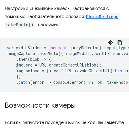
Настройки «неживой» камеры настраиваются с
помощью необязательного словаря
PhotoSettings
takePhoto()
, например:
var
widthSlider
=
document
.
querySelector
(
'input[type
imageCapture
.
takePhoto
({
imageWidth
:
widthSlider
.
va
.
then
(
blob
=
>
{
img
.
src
=
URL
.
createObjectURL
(
blob
);
img
.
onload
=
()
=
>
{
URL
.
revokeObjectURL
(
this
.
sr
})
.
catch
(
error
=
>
console
.
error
(
'Uh, oh, takePhoto
Возможности камеры
Если вы запустите приведенный выше код, вы заметите