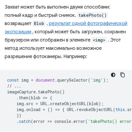
Захват может быть выполнен двумя способами:
полный кадр и быстрый снимок.
takePhoto()
возвращает
Blob
,
результат одной фотографической
экспозиции
, который может быть загружен, сохранен
браузером или отображен в элементе
<img>
. Этот
метод использует максимально возможное
разрешение фотокамеры. Например:
const
img
=
document
.
querySelector
(
'img'
);
// ...
imageCapture
.
takePhoto
()
.
then
(
blob
=
>
{
img
.
src
=
URL
.
createObjectURL
(
blob
);
img
.
onload
=
()
=
>
{
URL
.
revokeObjectURL
(
this
.
sr
})
.
catch
(
error
=
>
console
.
error
(
'takePhoto() error