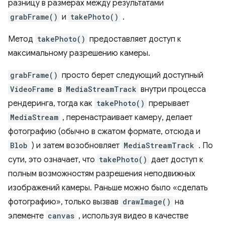
разницу в размерах между результатами
grabFrame()
и
takePhoto()
.
Метод
takePhoto()
предоставляет доступ к
максимальному разрешению камеры.
grabFrame()
просто берет следующий доступный
VideoFrame
в
MediaStreamTrack
внутри процесса
рендеринга, тогда как
takePhoto()
прерывает
MediaStream
, перенастраивает камеру, делает
фотографию (обычно в сжатом формате, отсюда и
Blob
) и затем возобновляет
MediaStreamTrack
. По
сути, это означает, что
takePhoto()
дает доступ к
полным возможностям разрешения неподвижных
изображений камеры. Раньше можно было «сделать
фотографию», только вызвав
drawImage()
на
элементе
canvas
, используя видео в качестве