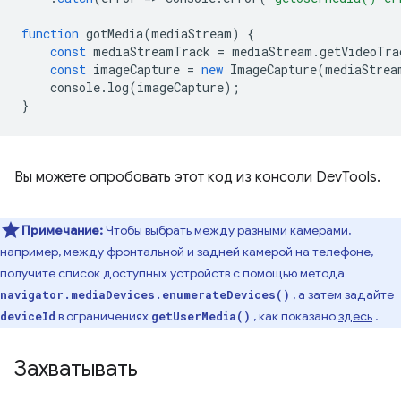
function
gotMedia
(
mediaStream
)
{
const
mediaStreamTrack
=
mediaStream
.
getVideoTra
const
imageCapture
=
new
ImageCapture
(
mediaStrea
console
.
log
(
imageCapture
);
}
Вы можете опробовать этот код из консоли DevTools.
Примечание:
Чтобы выбрать между разными камерами,
например, между фронтальной и задней камерой на телефоне,
получите список доступных устройств с помощью метода
, а затем задайте
navigator.mediaDevices.enumerateDevices()
в ограничениях
, как показано
здесь
.
deviceId
getUserMedia()
Захватывать