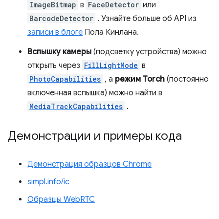
ImageBitmap
в
FaceDetector
или
BarcodeDetector
. Узнайте больше об API из
записи в блоге
Пола Кинлана.
Вспышку камеры
(подсветку устройства) можно
открыть через
FillLightMode
в
PhotoCapabilities
, а
режим Torch
(постоянно
включенная вспышка) можно найти в
MediaTrackCapabilities
.
Демонстрации и примеры кода
Демонстрация образцов Chrome
simpl.info/ic
Образцы WebRTC