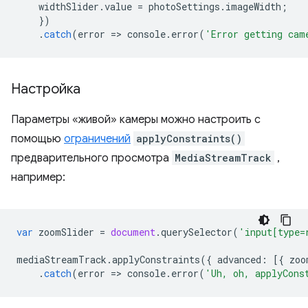
widthSlider
.
value
=
photoSettings
.
imageWidth
;
})
.
catch
(
error
=
>
console
.
error
(
'Error getting cam
Настройка
Параметры «живой» камеры можно настроить с
помощью
ограничений
applyConstraints()
предварительного просмотра
MediaStreamTrack
,
например:
var
zoomSlider
=
document
.
querySelector
(
'input[type=
mediaStreamTrack
.
applyConstraints
({
advanced
:
[{
zoo
.
catch
(
error
=
>
console
.
error
(
'Uh, oh, applyCons