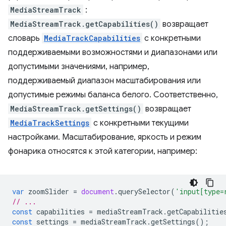
MediaStreamTrack
:
MediaStreamTrack.getCapabilities()
возвращает
словарь
MediaTrackCapabilities
с конкретными
поддерживаемыми возможностями и диапазонами или
допустимыми значениями, например,
поддерживаемый диапазон масштабирования или
допустимые режимы баланса белого. Соответственно,
MediaStreamTrack.getSettings()
возвращает
MediaTrackSettings
с конкретными текущими
настройками. Масштабирование, яркость и режим
фонарика относятся к этой категории, например:
var
zoomSlider
=
document
.
querySelector
(
'input[type=
// ...
const
capabilities
=
mediaStreamTrack
.
getCapabilitie
const
settings
=
mediaStreamTrack
.
getSettings
();