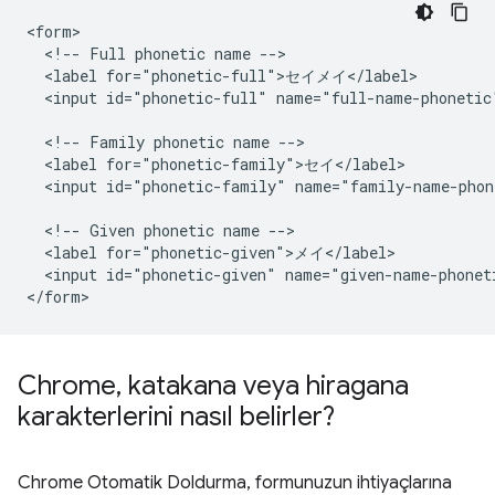
<form>

  <!-- Full phonetic name -->

  <label for="phonetic-full">セイメイ</label>

  <input id="phonetic-full" name="full-name-phonetic"
  <!-- Family phonetic name -->

  <label for="phonetic-family">セイ</label>

  <input id="phonetic-family" name="family-name-phon
  <!-- Given phonetic name -->

  <label for="phonetic-given">メイ</label>

  <input id="phonetic-given" name="given-name-phoneti
Chrome
,
katakana veya hiragana
karakterlerini nasıl belirler?
Chrome Otomatik Doldurma, formunuzun ihtiyaçlarına