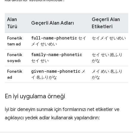
Alan
Geçerli Alan
Geçerli Alan Adları
Türü
Etiketleri
full-name-phonetic
Fonetik
セイ
セイメイ せいめい
tam ad
メイ せいめい
family-name-phonetic
Fonetik
セイ せい 姓ふり
soyadı
セイ せい
がな
given-name-phonetic
Fonetik
メ
メイ めい 名ふり
ad
イ 名ふりがな
がな
En iyi uygulama örneği
İyi bir deneyim sunmak için formlarınızı net etiketler ve
açıklayıcı yedek adlar kullanarak yapılandırın: