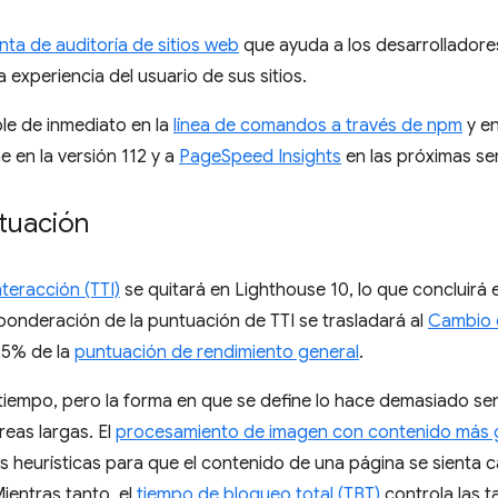
ta de auditoría de sitios web
que ayuda a los desarrolladore
 experiencia del usuario de sus sitios.
le de inmediato en la
línea de comandos a través de npm
y e
e en la versión 112 y a
PageSpeed Insights
en las próximas s
tuación
nteracción (TTI)
se quitará en Lighthouse 10, lo que concluirá 
 ponderación de la puntuación de TTI se trasladará al
Cambio 
25% de la
puntuación de rendimiento general
.
 tiempo, pero la forma en que se define lo hace demasiado sens
reas largas. El
procesamiento de imagen con contenido más 
s heurísticas para que el contenido de una página se sienta
Mientras tanto, el
tiempo de bloqueo total (TBT)
controla las ta