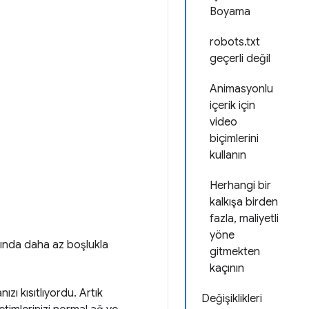
Boyama
robots.txt
geçerli değil
Animasyonlu
içerik için
video
biçimlerini
kullanın
Herhangi bir
kalkışa birden
fazla, maliyetli
yöne
asında daha az boşlukla
gitmekten
kaçının
zı kısıtlıyordu. Artık
Değişiklikleri