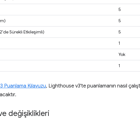
5
şim)
5
'de Sürekli Etkileşimli)
5
1
Yok
1
3 Puanlama Kılavuzu
, Lighthouse v3'te puanlamanın nasıl çalıştı
acaktır.
ve değişiklikleri