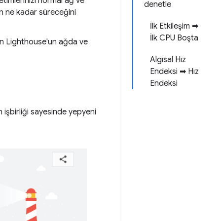
timlerinizi normal ağ ve
denetle
in ne kadar süreceğini
İlk Etkileşim ➡
İlk CPU Boşta
çin Lighthouse'un ağda ve
Algısal Hız
Endeksi ➡ Hız
Endeksi
 işbirliği sayesinde yepyeni