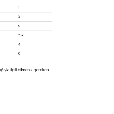
1
3
5
Yok
4
0
ğıyla ilgili bilmeniz gereken