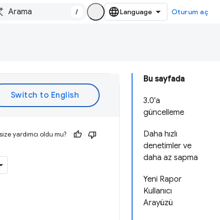
/
Oturum aç
Bu sayfada
3.0'a
güncelleme
Daha hızlı
size yardımcı oldu mu?
denetimler ve
daha az sapma
Yeni Rapor
Kullanıcı
Arayüzü