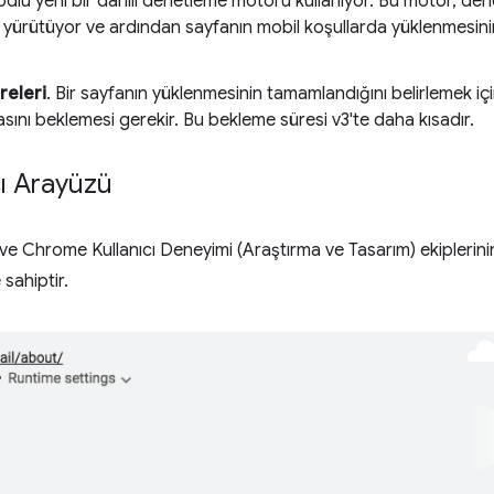
dlu yeni bir dahili denetleme motoru kullanıyor. Bu motor, dene
a yürütüyor ve ardından sayfanın mobil koşullarda yüklenmesin
releri
. Bir sayfanın yüklenmesinin tamamlandığını belirlemek i
sını beklemesi gerekir. Bu bekleme süresi v3'te daha kısadır.
cı Arayüzü
e Chrome Kullanıcı Deneyimi (Araştırma ve Tasarım) ekiplerinin
 sahiptir.