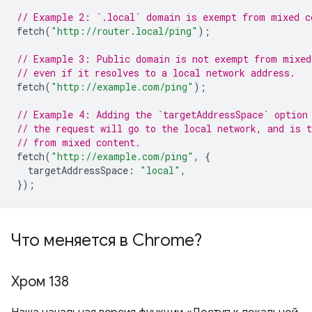
// Example 2: `.local` domain is exempt from mixed c
fetch
(
"http://router.local/ping"
);
// Example 3: Public domain is not exempt from mixed
// even if it resolves to a local network address.
fetch
(
"http://example.com/ping"
);
// Example 4: Adding the `targetAddressSpace` option
// the request will go to the local network, and is 
// from mixed content.
fetch
(
"http://example.com/ping"
,
{
targetAddressSpace
:
"local"
,
});
Что меняется в Chrome?
Хром 138