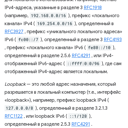
IPv4-адреса, указанные в разделе 3
RFC1918
(например,
192.168.0.0/16
), префикс «локального
канала» IPv4 (
169.254.0.0/16
), определенный в
RFC3927
, префикс «уникального локального адреса»
IPv6 (
fc00::/7
), определенный в разделе 3
RFC4193
, префикс «локального канала» IPv6 (
fe80::/10
),
определенный в разделе 2.5.6
RFC4291
, или IPv4-
отображенный IPv6-адрес (
::ffff:0:0/96
), где сам
отображенный IPv4-адрес является локальным.
Loopback
— это любой адрес назначения, который
разрешается в локальный компьютер (т.е., интерфейс
«loopback»), например, префикс loopback IPv4 (
127.0.0.0/8
), определенный в разделе 3.2.1.3
RFC1122
, или loopback IPv6 (
::1/128
),
определенный в разделе 2.5.3
RFC4291
.