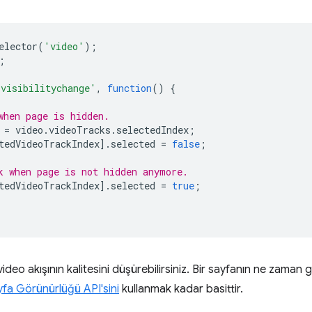
elector
(
'video'
);
;
'visibilitychange'
,
function
()
{
when page is hidden.
=
video
.
videoTracks
.
selectedIndex
;
tedVideoTrackIndex
].
selected
=
false
;
k when page is not hidden anymore.
tedVideoTrackIndex
].
selected
=
true
;
ideo akışının kalitesini düşürebilirsiniz. Bir sayfanın ne zaman g
yfa Görünürlüğü API'sini
kullanmak kadar basittir.