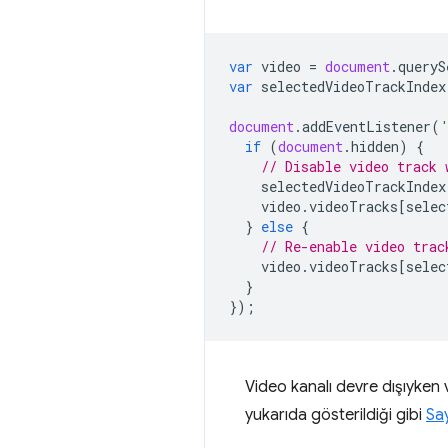
var
video
=
document
.
queryS
var
selectedVideoTrackIndex
document
.
addEventListener
(
if
(
document
.
hidden
)
{
// Disable video track 
selectedVideoTrackIndex
video
.
videoTracks
[
selec
}
else
{
// Re-enable video trac
video
.
videoTracks
[
selec
}
});
Video kanalı devre dışıyken v
yukarıda gösterildiği gibi
Sa