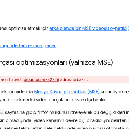
nsı optimize etmek için
arka planda bir MSE videosu oynatıldı
düğünde tam ekrana geçer
.
rçası optimizasyonları (yalnızca MSE)
ar ertelendi.
crbug.com/752726
adresine bakın.
rmek için videoda
Medya Kaynağı Uzantıları (MSE)
kullanılıyorsa
en bir sekmede) video parçalarını devre dışı bırakır.
ls
sayfasına gidip "info" mülkünü filtreleyerek bu değişiklikleri i
n olmadığında, video kanalının devre dışı bırakıldığını belirten
. Sekme tekrar etkin hale geldiğinde video parçası otomatik olar