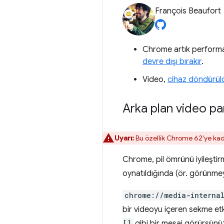
François Beaufort
Chrome artık performa
devre dışı bırakır
.
Video,
cihaz döndürül
Arka plan video pa
Uyarı:
Bu özellik Chrome 62'ye kad
Chrome, pil ömrünü iyileşti
oynatıldığında (ör. görünmey
chrome://media-interna
bir videoyu içeren sekme etki
[]
gibi bir mesaj görürsünüz