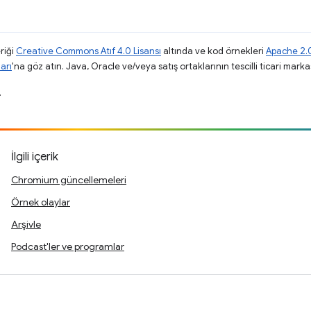
riği
Creative Commons Atıf 4.0 Lisansı
altında ve kod örnekleri
Apache 2.0
arı
'na göz atın. Java, Oracle ve/veya satış ortaklarının tescilli ticari markas
.
İlgili içerik
Chromium güncellemeleri
Örnek olaylar
Arşivle
Podcast'ler ve programlar