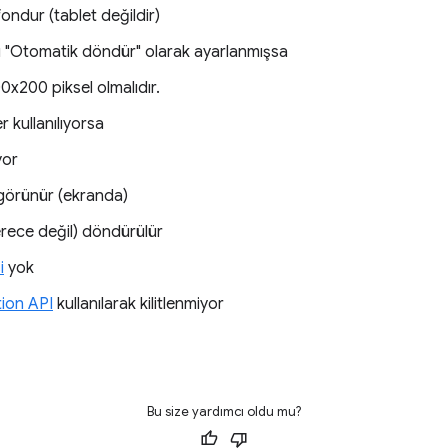
ondur (tablet değildir)
ü "Otomatik döndür" olarak ayarlanmışsa
x200 piksel olmalıdır.
r kullanılıyorsa
yor
görünür (ekranda)
rece değil) döndürülür
i
yok
ion API
kullanılarak kilitlenmiyor
Bu size yardımcı oldu mu?