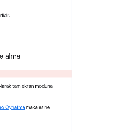
idir.
a alma
 olarak tam ekran moduna
deo Oynatma
makalesine