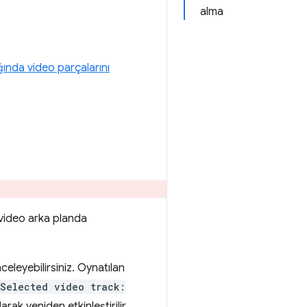
alma
ğında video parçalarını
 video arka planda
nceleyebilirsiniz. Oynatılan
Selected video track:
ak yeniden etkinleştirilir.