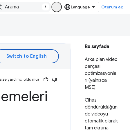
/
Oturum aç
Bu sayfada
Arka plan video
parçası
optimizasyonla
size yardımcı oldu mu?
rı (yalnızca
MSE)
lemeleri
Cihaz
döndürüldüğün
de videoyu
otomatik olarak
tam ekrana