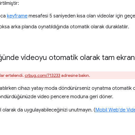
tilmiştir:
zca
keyframe
mesafesi 5 saniyeden kısa olan videolar için geçerl
ksa arka planda oynatıldığında otomatik olarak duraklatılır.
ünde videoyu otomatik olarak tam ekran
ar ertelendi.
crbug.com/713233
adresine bakın.
atılırken cihazı yatay moda döndürürseniz oynatma otomatik
döndürdüğünüzde video pencere moduna geri döner.
 olarak da uygulayabileceğinizi unutmayın. (
Mobil Web'de Vi