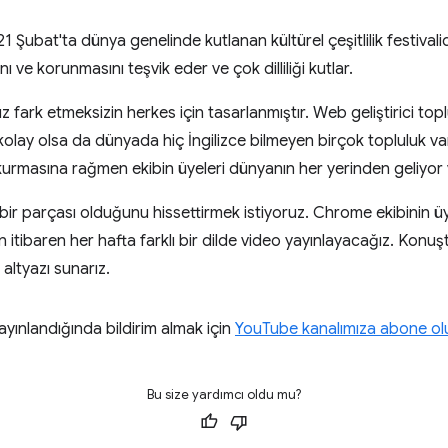
 21 Şubat'ta dünya genelinde kutlanan kültürel çeşitlilik festival
ı ve korunmasını teşvik eder ve çok dilliliği kutlar.
 fark etmeksizin herkes için tasarlanmıştır. Web geliştirici to
olay olsa da dünyada hiç İngilizce bilmeyen birçok topluluk va
m kurmasına rağmen ekibin üyeleri dünyanın her yerinden geliyor
ir parçası olduğunu hissettirmek istiyoruz. Chrome ekibinin ü
an itibaren her hafta farklı bir dilde video yayınlayacağız. Konu
 altyazı sunarız.
ayınlandığında bildirim almak için
YouTube kanalımıza abone ol
Bu size yardımcı oldu mu?