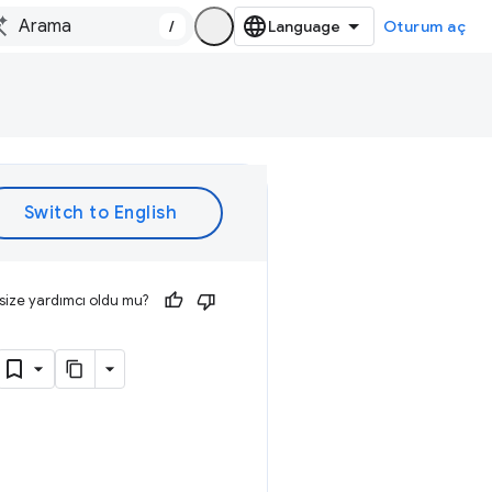
/
Oturum aç
size yardımcı oldu mu?