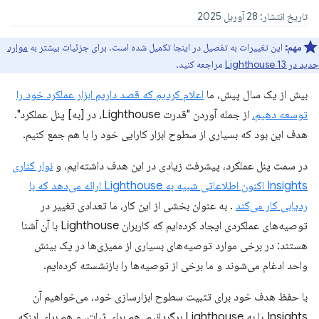
تاریخ انتشار: 28 آوریل 2025
مهم:
این تغییرات به تفصیل در اینجا تکمیل شده است. برای جزئیات بیشتر به
موارد
جدید در Lighthouse 13
مراجعه کنید.
بیش از یک سال پیش، ما
اعلام کردیم که قصد داریم ابزار عملکرد خود را
توسعه دهیم،
از جمله آوردن "قدرت Lighthouse، در [به] پنل عملکرد".
هدف این بود که بسیاری از سطوح ابزار کارایی خود را با هم جمع کنیم.
در سمت پنل عملکرد، پیشرفت زیادی در این هدف داشته‌ایم، و
نوار کناری
Insights اکنون اطلاعاتی شبیه به Lighthouse ارائه می‌دهد که با
ردیابی کار می‌کند
. به عنوان بخشی از این کار، ما تعدادی تغییر در
توصیه‌های عملکردی ایجاد کرده‌ایم که کاربران Lighthouse با آن آشنا
هستند: در برخی موارد توصیه‌های بسیاری از ممیزی‌ها در یک بینش
واحد ادغام می‌شوند و ما برخی از توصیه‌ها را بازنشسته کرده‌ایم.
با حفظ هدف خود برای تثبیت سطوح ابزارسازی خود، می‌خواهیم آن
Insights را به Lighthouse برگردانیم. هم برای ثبات، و هم برای اینکه