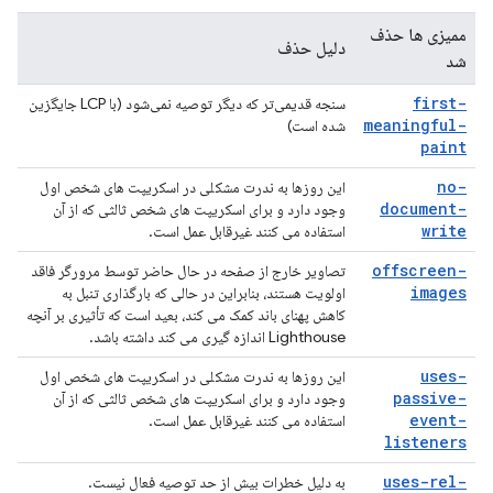
ممیزی ها حذف
دلیل حذف
شد
first-
سنجه قدیمی‌تر که دیگر توصیه نمی‌شود (با LCP جایگزین
meaningful-
شده است)
paint
no-
این روزها به ندرت مشکلی در اسکریپت های شخص اول
document-
وجود دارد و برای اسکریپت های شخص ثالثی که از آن
write
استفاده می کنند غیرقابل عمل است.
offscreen-
تصاویر خارج از صفحه در حال حاضر توسط مرورگر فاقد
images
اولویت هستند، بنابراین در حالی که بارگذاری تنبل به
کاهش پهنای باند کمک می کند، بعید است که تأثیری بر آنچه
Lighthouse اندازه گیری می کند داشته باشد.
uses-
این روزها به ندرت مشکلی در اسکریپت های شخص اول
passive-
وجود دارد و برای اسکریپت های شخص ثالثی که از آن
event-
استفاده می کنند غیرقابل عمل است.
listeners
uses-rel-
به دلیل خطرات بیش از حد توصیه فعال نیست.