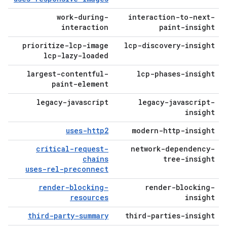
work-during-
interaction-to-next-
interaction
paint-insight
prioritize-lcp-image
lcp-discovery-insight
lcp-lazy-loaded
largest-contentful-
lcp-phases-insight
paint-element
legacy-javascript
legacy-javascript-
insight
uses-http2
modern-http-insight
critical-request-
network-dependency-
chains
tree-insight
uses-rel-preconnect
render-blocking-
render-blocking-
resources
insight
third-party-summary
third-parties-insight