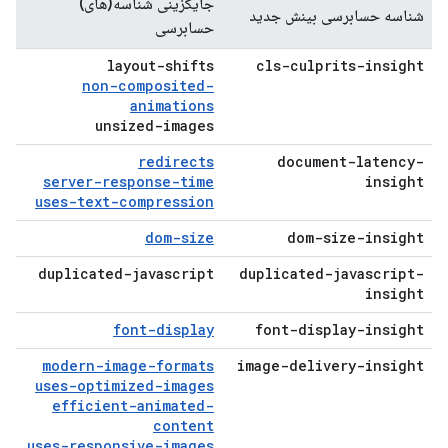
جایگزینی شناسه(های)
شناسه حسابرسی بینش جدید
حسابرسی
layout-shifts
cls-culprits-insight
non-composited-
animations
unsized-images
redirects
document-latency-
server-response-time
insight
uses-text-compression
dom-size
dom-size-insight
duplicated-javascript
duplicated-javascript-
insight
font-display
font-display-insight
modern-image-formats
image-delivery-insight
uses-optimized-images
efficient-animated-
content
uses-responsive-images