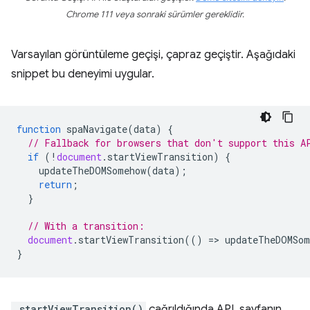
Chrome 111 veya sonraki sürümler gereklidir.
Varsayılan görüntüleme geçişi, çapraz geçiştir. Aşağıdaki
snippet bu deneyimi uygular.
function
spaNavigate
(
data
)
{
// Fallback for browsers that don't support this A
if
(
!
document
.
startViewTransition
)
{
updateTheDOMSomehow
(
data
);
return
;
}
// With a transition:
document
.
startViewTransition
(()
=
>
updateTheDOMSom
}
.startViewTransition()
çağrıldığında API, sayfanın