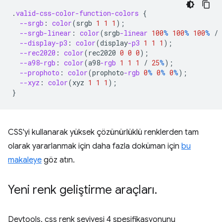
.
valid-css-color-function-colors
{
--srgb
:
color
(
srgb
1
1
1
);
--srgb-linear
:
color
(
srgb
-linear
100
%
100
%
100
%
/
--display-p3
:
color
(
display
-p3
1
1
1
);
--rec2020
:
color
(
rec2020
0
0
0
);
--a98-rgb
:
color
(
a98
-rgb
1
1
1
/
25
%
);
--prophoto
:
color
(
prophoto
-rgb
0
%
0
%
0
%
);
--xyz
:
color
(
xyz
1
1
1
);
}
CSS'yi kullanarak yüksek çözünürlüklü renklerden tam
olarak yararlanmak için daha fazla doküman için
bu
makaleye
göz atın.
Yeni renk geliştirme araçları
.
Devtools, css renk seviyesi 4 spesifikasyonunu