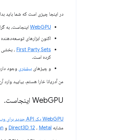
در اینجا چیزی است که شما باید بدان
WebGPU
اینجاست، به گراف
اکنون ابزارهای توسعه‌دهنده 
First Party Sets
، بخشی ا
کرده است.
و چیزهای
بیشتری
وجود دارد
من آدریانا خارا هستم. بیایید وارد آن شویم
GPU اینجاست
Web
.
WebGPU یک API جدید برای وب است
مشابه
Metal
،
Direct3D 12
و
kan