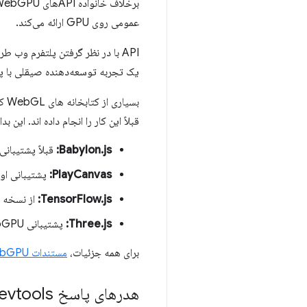
برخلاف خانواده APIهای
عمومی روی GPU ارائه می‌کند.
یک تجربه توسعه‌دهنده صیقلی با پی
قبلاً این کار را انجام داده اند. این بدان معنی است که استفاده از WebGPU مم
Babylon.js:
قبلاً پشتیبانی کامل از U
PlayCanvas:
پشتیبانی اولیه WebGPU را اعلام 
TensorFlow.js:
از نسخه های بهینه شد
Three.js:
پشتیبانی WebGPU در حال توسعه است.
برای همه جزئیات،
مستندات WebGPU
هدرهای پاسخ Devtools لغو می شوند