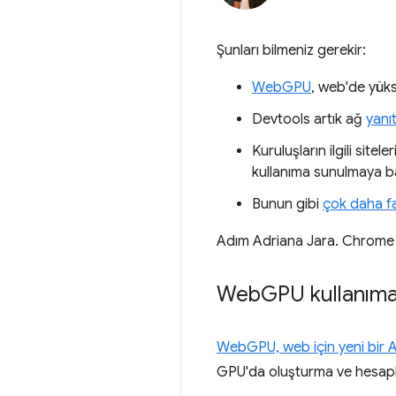
Şunları bilmeniz gerekir:
WebGPU
, web'de yüks
Devtools artık ağ
yanıt
Kuruluşların ilgili site
kullanıma sunulmaya ba
Bunun gibi
çok daha f
Adım Adriana Jara. Chrome 113'
Web
GPU kullanım
WebGPU, web için yeni bir A
GPU'da oluşturma ve hesapla