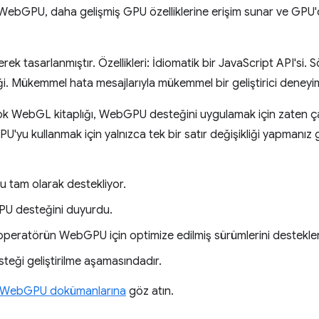
 WebGPU, daha gelişmiş GPU özelliklerine erişim sunar ve GPU'
k tasarlanmıştır. Özellikleri: İdiomatik bir JavaScript API'si. 
i. Mükemmel hata mesajlarıyla mükemmel bir geliştirici deneyim
rçok WebGL kitaplığı, WebGPU desteğini uygulamak için zaten ç
yu kullanmak için yalnızca tek bir satır değişikliği yapmanız
tam olarak destekliyor.
U desteğini duyurdu.
eratörün WebGPU için optimize edilmiş sürümlerini destekler
ği geliştirilme aşamasındadır.
WebGPU dokümanlarına
göz atın.