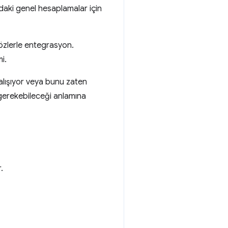
daki genel hesaplamalar için
Sözlerle entegrasyon.
i.
alışıyor veya bunu zaten
 gerekebileceği anlamına
.