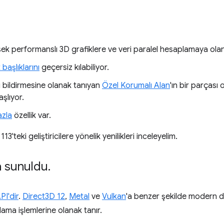
ek performanslı 3D grafiklere ve veri paralel hesaplamaya olan
 başlıklarını
geçersiz kılabiliyor.
leri bildirmesine olanak tanıyan
Özel Korumalı Alan
'ın bir parçası 
şlıyor.
azla
özellik var.
teki geliştiricilere yönelik yenilikleri inceleyelim.
a sunuldu
.
PI'dir
.
Direct3D 12
,
Metal
ve
Vulkan
'a benzer şekilde modern do
ma işlemlerine olanak tanır.