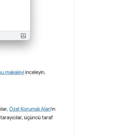
bu makaleyi
inceleyin.
plar,
Özel Korumalı Alan
'ın
e tarayıcılar, üçüncü taraf