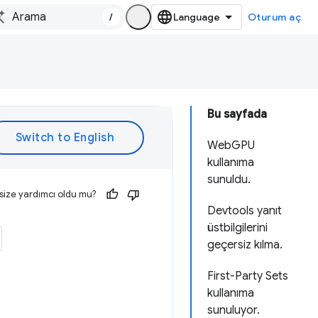
/
Oturum aç
Bu sayfada
WebGPU
kullanıma
sunuldu.
size yardımcı oldu mu?
Devtools yanıt
üstbilgilerini
geçersiz kılma.
First-Party Sets
kullanıma
sunuluyor.