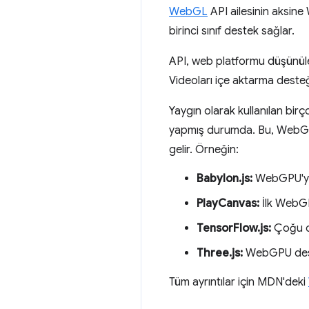
WebGL
API ailesinin aksine
birinci sınıf destek sağlar.
API, web platformu düşünülere
Videoları içe aktarma desteğ
Yaygın olarak kullanılan bi
yapmış durumda. Bu, WebGPU'
gelir. Örneğin:
Babylon.js:
WebGPU'yu 
PlayCanvas:
İlk WebGP
TensorFlow.js:
Çoğu op
Three.js:
WebGPU deste
Tüm ayrıntılar için MDN'deki