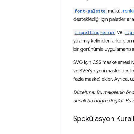
font-palette
mülkü,
renkli
desteklediği için paletler ar
::spelling-error
ve
::g
yazılmış kelimeleri arka pla
bir görünümle uygulamanıza 
SVG için CSS maskelemesi iyil
ve SVG'ye yeni maske desteğ
fazla maske) ekler. Ayrıca, 
Düzeltme: Bu makalenin önc
ancak bu doğru değildi. Bu de
Spekülasyon Kuralla