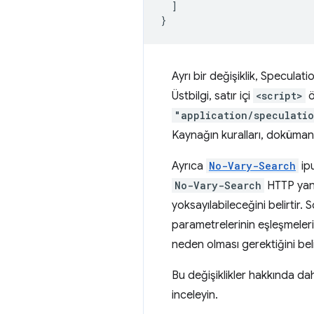
]
}
Ayrı bir değişiklik, Speculat
Üstbilgi, satır içi
<script>
ö
"application/speculatio
Kaynağın kuralları, dokümanı
Ayrıca
No-Vary-Search
ipu
No-Vary-Search
HTTP yanı
yoksayılabileceğini belirtir.
parametrelerinin eşleşmeler
neden olması gerektiğini belir
Bu değişiklikler hakkında dah
inceleyin.