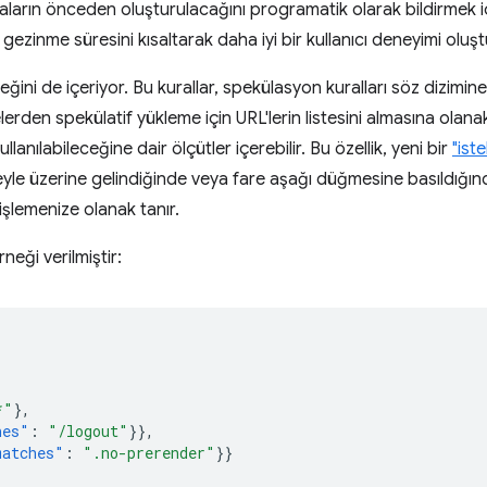
aların önceden oluşturulacağını programatik olarak bildirmek 
gezinme süresini kısaltarak daha iyi bir kullanıcı deneyimi oluştu
ğini de içeriyor. Bu kurallar, spekülasyon kuralları söz dizimine
lerden spekülatif yükleme için URL'lerin listesini almasına olanak 
llanılabileceğine dair ölçütler içerebilir. Bu özellik, yeni bir
"iste
areyle üzerine gelindiğinde veya fare aşağı düğmesine basıldığ
şlemenize olanak tanır.
neği verilmiştir:
*"
},
hes"
:
"/logout"
}},
matches"
:
".no-prerender"
}}