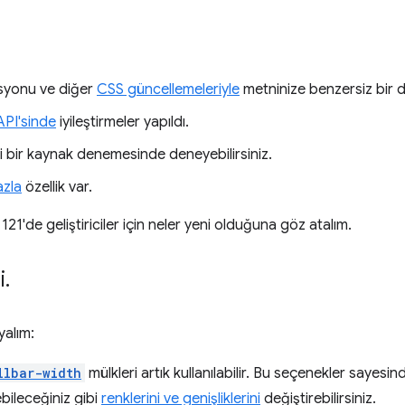
yonu ve diğer
CSS güncellemeleriyle
metninize benzersiz bir 
API'sinde
iyileştirmeler yapıldı.
yi bir kaynak denemesinde deneyebilirsiniz.
azla
özellik var.
1'de geliştiriciler için neler yeni olduğuna göz atalım.
i
.
yalım:
llbar-width
mülkleri artık kullanılabilir. Bu seçenekler sayesi
ebileceğiniz gibi
renklerini ve genişliklerini
değiştirebilirsiniz.