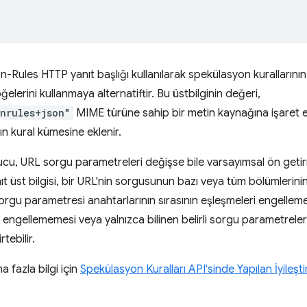
ion-Rules HTTP yanıt başlığı kullanılarak spekülasyon kurallarının 
ğelerini kullanmaya alternatiftir. Bu üstbilginin değeri,
nrules+json"
MIME türüne sahip bir metin kaynağına işaret e
n kural kümesine eklenir.
cu, URL sorgu parametreleri değişse bile varsayımsal ön getir
t üst bilgisi, bir URL'nin sorgusunun bazı veya tüm bölümlerini
 Sorgu parametresi anahtarlarının sırasının eşleşmeleri engelleme
i engellememesi veya yalnızca bilinen belirli sorgu parametre
tebilir.
a fazla bilgi için
Spekülasyon Kuralları API'sinde Yapılan İyileşt