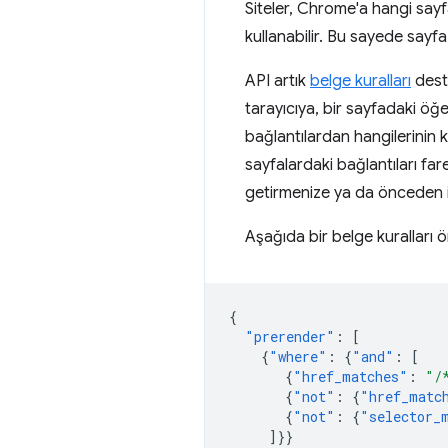
Siteler, Chrome'a hangi sayf
kullanabilir. Bu sayede sayfa 
API artık
belge kuralları
deste
tarayıcıya, bir sayfadaki öğe
bağlantılardan hangilerinin ku
sayfalardaki bağlantıları f
getirmenize ya da önceden i
Aşağıda bir belge kuralları ör
{
"prerender"
:
[
{
"where"
:
{
"and"
:
[
{
"href_matches"
:
"/
{
"not"
:
{
"href_matc
{
"not"
:
{
"selector_
]}}