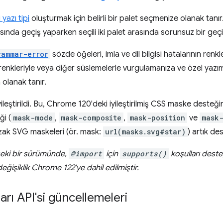
 yazı tipi
oluşturmak için belirli bir palet seçmenize olanak tanır
asında geçiş yaparken seçili iki palet arasında sorunsuz bir geçi
rammar-error
sözde öğeleri, imla ve dil bilgisi hatalarının renkl
n renkleriyle veya diğer süslemelerle vurgulamanıza ve özel yaz
olanak tanır.
eştirildi. Bu, Chrome 120'deki iyileştirilmiş CSS maske desteğin
i (
mask-mode
,
mask-composite
,
mask-position
ve
mask
uzak SVG maskeleri (ör. mask:
url(masks.svg#star)
) artık de
eki bir sürümünde,
@import
için
supports()
koşulları desteğ
ğişiklik Chrome 122'ye dahil edilmiştir.
rı API'si güncellemeleri