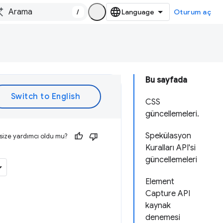
/
Oturum aç
Bu sayfada
CSS
güncellemeleri.
Spekülasyon
size yardımcı oldu mu?
Kuralları API'si
güncellemeleri
Element
Capture API
kaynak
denemesi