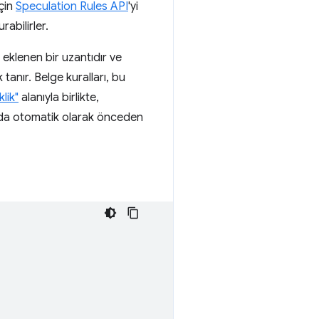
için
Speculation Rules API
'yi
rabilirler.
 eklenen bir uzantıdır ve
tanır. Belge kuralları, bu
klik"
alanıyla birlikte,
ında otomatik olarak önceden