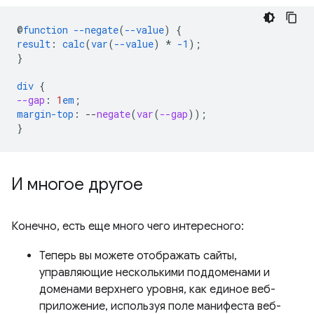
@
function
--negate
(
--value
)
{
result
:
calc
(
var
(
--value
)
*
-1
);
}
div
{
--gap
:
1
em
;
margin-top
:
--
negate
(
var
(
--gap
));
}
И многое другое
Конечно, есть еще много чего интересного:
Теперь вы можете отображать сайты,
управляющие несколькими поддоменами и
доменами верхнего уровня, как единое веб-
приложение, используя поле манифеста веб-