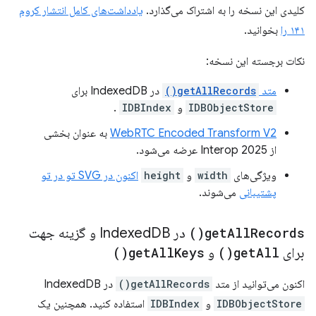
کلیدی این نسخه را به اشتراک می‌گذارد.
یادداشت‌های کامل انتشار کروم
۱۴۱ را
بخوانید.
نکات برجسته این نسخه:
متد
getAllRecords()
در IndexedDB برای
IDBObjectStore
و
IDBIndex
.
WebRTC Encoded Transform V2
به عنوان بخشی
از Interop 2025 عرضه می‌شود.
ویژگی‌های
width
و
height
اکنون در SVG تو در تو
پشتیبانی
می‌شوند.
Records(
All
get
)
در Indexed
DB و گزینه جهت
برای
All(
get
)
و
Keys(
All
get
)
اکنون می‌توانید از متد
getAllRecords()
در IndexedDB
IDBObjectStore
و
IDBIndex
استفاده کنید. همچنین یک