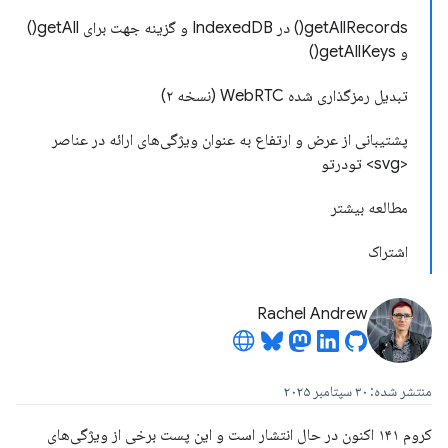
getAllRecords() در IndexedDB و گزینه جهت برای getAll()
و getAllKeys()
تبدیل رمزگذاری شده WebRTC (نسخه ۲)
پشتیبانی از عرض و ارتفاع به عنوان ویژگی‌های ارائه در عناصر
<svg> تودرتو
مطالعه بیشتر
اشتراک
Rachel Andrew
منتشر شده: ۳۰ سپتامبر ۲۰۲۵
کروم ۱۴۱ اکنون در حال انتشار است و این پست برخی از ویژگی‌های