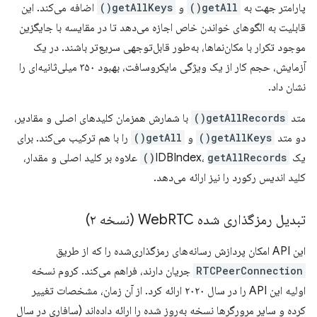
پارامتر جهت به
getAll()
و
getAllKeys()
اضافه می‌کند. این
قابلیت به الگوهای خواندن خاص اجازه می‌دهد تا در مقایسه با جایگزین
موجود تکرار با مکان‌نماها، به‌طور قابل‌توجهی سریع‌تر باشند. در یک
آزمایش، حجم کار از یک ویژگی مایکروسافت، بهبود ۳۵۰ میلی‌ثانیه‌ای را
نشان داد.
متد
getAllRecords()
با شمارش همزمان کلیدهای اصلی و مقادیر،
دو متد
getAllKeys()
و
getAll()
را با هم ترکیب می‌کند. برای
یک IDBIndex،
getAllRecords()
علاوه بر کلید اصلی و مقدار،
کلید اندیس رکورد را نیز ارائه می‌دهد.
تبدیل رمزگذاری شده Web
RTC (نسخه ۲)
این API امکان پردازش رسانه‌های رمزگذاری‌شده را که از طریق
RTCPeerConnection
جریان دارند، فراهم می‌کند. کروم نسخه
اولیه این API را در سال ۲۰۲۰ ارائه کرد. از آن زمان، مشخصات تغییر
کرده و سایر مرورگرها نسخه به‌روز شده را ارائه داده‌اند (سافاری در سال