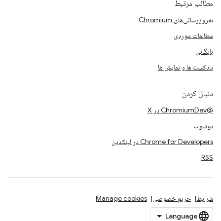
مطالب مرتبط
به‌روزرسانی‌های Chromium
مطالعات موردی
بایگانی
پادکست ها و نمایش ها
دنبال کردن
@ChromiumDev در X
یوتیوب
Chrome for Developers در لینکدین
RSS
شرایط
حریم خصوصی
Manage cookies