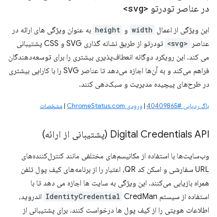
در عناصر تودرتو
<svg>
این ویژگی از اعمال
width
و
height
به عنوان ویژگی های ارائه در
عناصر
<svg>
تودرتو از طریق نشانه گذاری SVG و CSS پشتیبانی
می کند. این رویکرد دوگانه انعطاف‌پذیری بیشتری را برای توسعه‌دهندگان
فراهم می‌کند و به آن‌ها اجازه می‌دهد تا عناصر SVG را با کارایی بیشتری
در طرح‌های پیچیده مدیریت و سبک‌دهی کنند.
باگ ردیابی #40409865
|
ورودی ChromeStatus.com
|
مشخصات
Digital Credentials API (پشتیبانی از ارائه)
وب‌سایت‌ها با استفاده از مکانیسم‌های مختلفی مانند کنترل‌کننده‌های
URL سفارشی و اسکن کد QR، اعتبار را از برنامه‌های کیف پول تلفن
همراه بازیابی می‌کنند. این ویژگی به سایت ها اجازه می دهد تا با
استفاده از سیستم
IdentityCredential
CredMan اندروید،
اطلاعات هویتی را از کیف پول ها درخواست کنند. برای پشتیبانی از