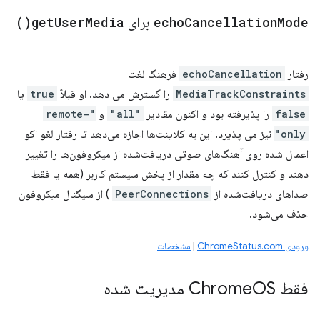
Mode
Cancellation
echo
برای
Media(
User
get
)
رفتار
echoCancellation
فرهنگ لغت
MediaTrackConstraints
را گسترش می دهد. او قبلاً
true
یا
false
را پذیرفته بود و اکنون مقادیر
"all"
و
"remote-
only"
نیز می پذیرد. این به کلاینت‌ها اجازه می‌دهد تا رفتار لغو اکو
اعمال شده روی آهنگ‌های صوتی دریافت‌شده از میکروفون‌ها را تغییر
دهند و کنترل کنند که چه مقدار از پخش سیستم کاربر (همه یا فقط
صداهای دریافت‌شده از
PeerConnections
) از سیگنال میکروفون
حذف می‌شود.
ورودی ChromeStatus.com
|
مشخصات
فقط Chrome
OS مدیریت شده