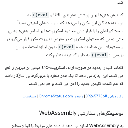
کند.
گسترش هش‌ها برای پوشش هش‌های URL و
eval()
به
توسعه‌دهندگان این امکان را می‌دهد که سیاست‌های امنیتی نسبتاً
سخت‌گیرانه‌ای را با قرار دادن محدود اسکریپت‌ها بر اساس هش‌هایشان،
حتی زمانی که محتوای اسکریپت در معرض تغییرات مکرر قرار می‌گیرند،
و محتویات امن شناخته شده
eval()
بدون اجازه استفاده بدون
بررسی از
eval()
به طور گسترده تنظیم کنند.
کلمات کلیدی جدید در صورت ارائه، اسکریپت-src مبتنی بر میزبان را لغو
می کنند. این اجازه می دهد تا یک هدر منفرد با مرورگرهایی سازگار باشد
که هم کلمات کلیدی جدید را اجرا می کنند و هم نمی کنند.
باگ ردیابی #392657736
|
ورودی ChromeStatus.com
|
مشخصات
توصیفگرهای سفارشی Web
Assembly
به WebAssembly اجازه می دهد تا داده های مرتبط با انواع سطح