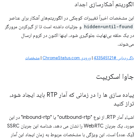
الگوریتم آشکارسازی اجداد
این مشخصات اخیراً تغییرات کوچکی در الگوریتم‌های آشکار برای عناصر
hidden=until-found
و جزئیات داشته است تا از گیرکردن مرورگر
در یک حلقه بی‌نهایت جلوگیری شود، اینها اکنون در کروم ارسال
می‌شوند.
باگ ردیابی #433545121
|
ورودی ChromeStatus.com
|
مشخصات
جاوا اسکریپت
پیاده سازی ها را در زمانی که آمار RTP باید ایجاد شود،
تراز کنید
اشیاء آمار RTP، از نوع "outbound-rtp" یا "inbound-rtp" در این
مورد، یک جریان WebRTC را نشان می دهد. شناسه این جریان SSRC
(یک عدد) است. این ویژگی با مشخصات مربوط به زمان ایجاد این آمار