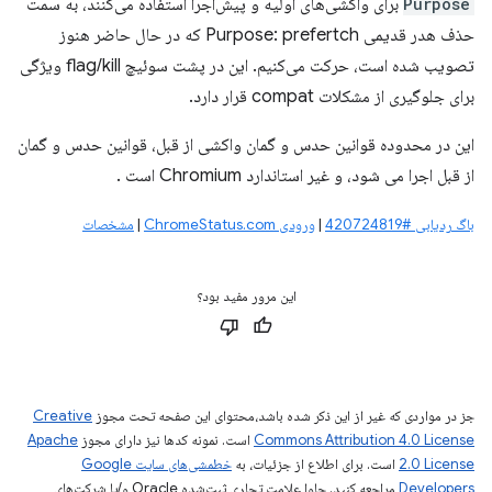
Purpose
برای واکشی‌های اولیه و پیش‌اجرا استفاده می‌کنند، به سمت
حذف هدر قدیمی Purpose: prefertch که در حال حاضر هنوز
تصویب شده است، حرکت می‌کنیم. این در پشت سوئیچ flag/kill ویژگی
برای جلوگیری از مشکلات compat قرار دارد.
این در محدوده قوانین حدس و گمان واکشی از قبل، قوانین حدس و گمان
از قبل اجرا می شود،
و غیر استاندارد Chromium است
.
باگ ردیابی #420724819
|
ورودی ChromeStatus.com
|
مشخصات
این مرور مفید بود؟
جز در مواردی که غیر از این ذکر شده باشد،‌محتوای این صفحه تحت مجوز
Creative
Commons Attribution 4.0 License
است. نمونه کدها نیز دارای مجوز
Apache
2.0 License
است. برای اطلاع از جزئیات، به
خطمشی‌های سایت Google
Developers‏
مراجعه کنید. جاوا علامت تجاری ثبت‌شده Oracle و/یا شرکت‌های