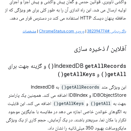
واکشی ناوبری، قوانین حدس و گمان پیش واکشی و پیش اجرا و اجرای
اولیه ارسال می شد. این راه اندازی آن را به طور کلی برای هر ویژگی که از
حافظه پنهان دیسک HTTP استفاده می کند در دسترس قرار می دهد.
باگ ردیابی #382394774
|
ورودی ChromeStatus.com
|
مشخصات
آفلاین
/
ذخیره سازی
Records(
All
get
DB
Indexed
)
و گزینه جهت برای
All(
get
)
و
Keys(
All
get
)
این ویژگی متد
getAllRecords()
به IndexedDB
IDBObjectStore و IDBIndex اضافه می کند. همچنین یک پارامتر
جهت به
getAll()
و
getAllKeys()
اضافه می کند. این قابلیت
به الگوهای خواندن خاصی اجازه می دهد در مقایسه با جایگزین موجود
تکرار با مکان نما، سریعتر باشند. در یک آزمایش، حجم کاری از یک ویژگی
مایکروسافت بهبود 350 میلی‌ثانیه را نشان داد.