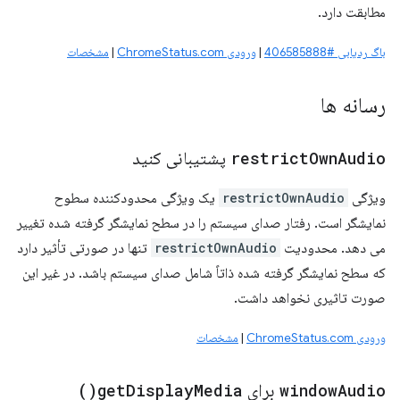
مطابقت دارد.
باگ ردیابی #406585888
|
ورودی ChromeStatus.com
|
مشخصات
رسانه ها
Audio
Own
restrict
پشتیبانی کنید
ویژگی
restrictOwnAudio
یک ویژگی محدودکننده سطوح
نمایشگر است. رفتار صدای سیستم را در سطح نمایشگر گرفته شده تغییر
می دهد. محدودیت
restrictOwnAudio
تنها در صورتی تأثیر دارد
که سطح نمایشگر گرفته شده ذاتاً شامل صدای سیستم باشد. در غیر این
صورت تاثیری نخواهد داشت.
ورودی ChromeStatus.com
|
مشخصات
Audio
window
برای
Media(
Display
get
)