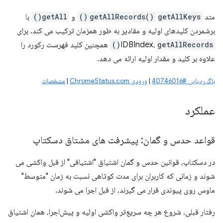
متد
getAllKeys()
getAllRecords()
و
getAll()
با
برشمردن کلیدهای اولیه و مقادیر به طور همزمان ترکیب می کند. برای
getAllRecords()
IDBIndex،
همچنین کلید فهرست رکورد را
علاوه بر کلید و مقدار اولیه ارائه می دهد.
باگ ردیابی #40746016
|
ورودی ChromeStatus.com
|
مشخصات
عملکرد
قواعد حدس و گمان: پیشرفت های مشتاق دسکتاپ
در دسکتاپ، قوانین حدس و گمان اشتیاق "اشتیاقی" از قبل واکشی می
شوند و زمانی که کاربران برای مدت کوتاهی نسبت به زمان "متوسط"
ماوس روی پیوندی قرار می گیرند، از قبل اجرا می شوند.
رفتار قبلی، شروع هر چه سریع‌تر واکشی اولیه و پیش‌اجرا، همان اشتیاق