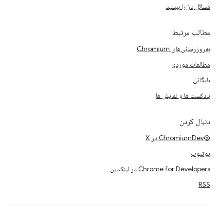
مسائل باز را ببینید
مطالب مرتبط
به‌روزرسانی‌های Chromium
مطالعات موردی
بایگانی
پادکست ها و نمایش ها
دنبال کردن
@ChromiumDev در X
یوتیوب
Chrome for Developers در لینکدین
RSS