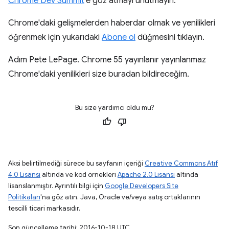
Chrome Dev Summit
'e göz atmayı unutmayın.
Chrome'daki gelişmelerden haberdar olmak ve yenilikleri
öğrenmek için yukarıdaki
Abone ol
düğmesini tıklayın.
Adım Pete LePage. Chrome 55 yayınlanır yayınlanmaz
Chrome'daki yenilikleri size buradan bildireceğim.
Bu size yardımcı oldu mu?
Aksi belirtilmediği sürece bu sayfanın içeriği
Creative Commons Atıf
4.0 Lisansı
altında ve kod örnekleri
Apache 2.0 Lisansı
altında
lisanslanmıştır. Ayrıntılı bilgi için
Google Developers Site
Politikaları
'na göz atın. Java, Oracle ve/veya satış ortaklarının
tescilli ticari markasıdır.
Son güncelleme tarihi: 2016-10-18 UTC.