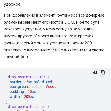
удобное!
При добавлении в элемент контейнера все дочерние
элементы занимают его место в DOM, и он по сути
исчезает. Допустим, у меня есть два
div
, один
внутри другого. У моего внешнего
div
красная
граница, серый фон, и я установил ширину 200
пикселей. У внутреннего
div
синяя граница и светло-
голубой фон.
.
disp-contents-outer
{
border
:
2
px
solid
red
;
background-color
:
#ccc
;
padding
:
10
px
;
width
:
200
px
;
}
.
disp-contents-inner
{