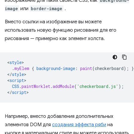
изображение для таких свойств CSS, как
background-
image
или
border-image
.
Вместо ссылки на изображение вы можете
использовать новую функцию рисования для его
рисования — примерно как элемент холста.
<
style
.
myElem
{
background-image
:
paint
(
checkerboard
);
}
<
/
style
>

<
script
CSS
.
paintWorklet
.
addModule
(
'checkerboard.js'
);
<
/
script
Например, вместо добавления дополнительных
элементов DOM для
создания эффекта ряби
на
кнопке в материальном стиле вы можете использовать