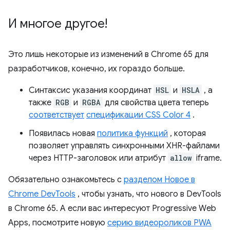
И многое другое!
Это лишь некоторые из изменений в Chrome 65 для
разработчиков, конечно, их гораздо больше.
Синтаксис указания координат
HSL
и
HSLA
, а
также
RGB
и
RGBA
для свойства цвета теперь
соответствует
спецификации CSS Color 4
.
Появилась новая
политика функций
, которая
позволяет управлять синхронными XHR-файлами
через HTTP-заголовок или атрибут
allow
iframe.
Обязательно ознакомьтесь с
разделом Новое в
Chrome DevTools
, чтобы узнать, что нового в DevTools
в Chrome 65. А если вас интересуют Progressive Web
Apps, посмотрите новую
серию видеороликов PWA