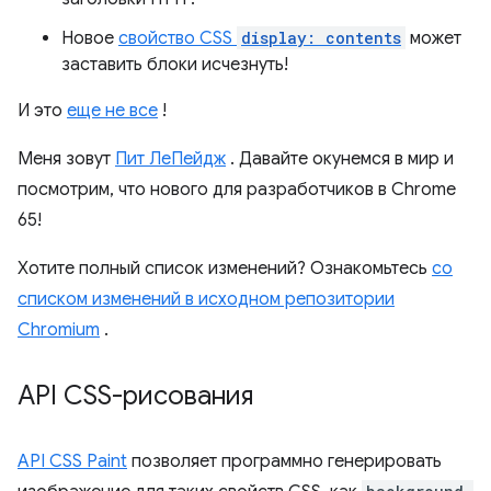
Новое
свойство CSS
display: contents
может
заставить блоки исчезнуть!
И это
еще не все
!
Меня зовут
Пит ЛеПейдж
. Давайте окунемся в мир и
посмотрим, что нового для разработчиков в Chrome
65!
Хотите полный список изменений? Ознакомьтесь
со
списком изменений в исходном репозитории
Chromium
.
API CSS-рисования
API CSS Paint
позволяет программно генерировать