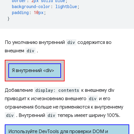
border
:
2
px
solid
blue
;
background-color
:
lightblue
;
padding
:
10
px
;
}
По умолчанию внутренний
div
содержится во
внешнем
div
.
Я внутренний <div>
Добавление
display: contents
к внешнему div
приводит к исчезновению внешнего
div
и его
ограничения больше не применяются к внутреннему
div
. Внутренний
div
теперь имеет ширину 100%.
Используйте DevTools для проверки DOM и