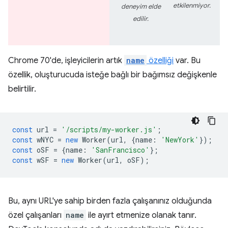
etkilenmiyor.
deneyim elde
edilir.
Chrome 70'de, işleyicilerin artık
name
özelliği
var. Bu
özellik, oluşturucuda isteğe bağlı bir bağımsız değişkenle
belirtilir.
const
url
=
'/scripts/my-worker.js'
;
const
wNYC
=
new
Worker
(
url
,
{
name
:
'NewYork'
});
const
oSF
=
{
name
:
'SanFrancisco'
};
const
wSF
=
new
Worker
(
url
,
oSF
);
Bu, aynı URL'ye sahip birden fazla çalışanınız olduğunda
özel çalışanları
name
ile ayırt etmenize olanak tanır.