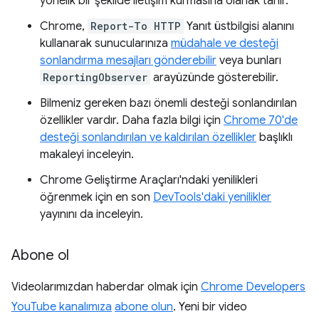
yönelik bir şekilde iletişim kurmasına olanak tanır.
Chrome,
Report-To HTTP
Yanıt üstbilgisi alanını
kullanarak sunucularınıza
müdahale ve desteği
sonlandırma mesajları gönderebilir
veya bunları
ReportingObserver
arayüzünde gösterebilir.
Bilmeniz gereken bazı önemli desteği sonlandırılan
özellikler vardır. Daha fazla bilgi için
Chrome 70'de
desteği sonlandırılan ve kaldırılan özellikler
başlıklı
makaleyi inceleyin.
Chrome Geliştirme Araçları'ndaki yenilikleri
öğrenmek için en son
DevTools'daki yenilikler
yayınını da inceleyin.
Abone ol
Videolarımızdan haberdar olmak için
Chrome Developers
YouTube kanalımıza
abone olun
. Yeni bir video