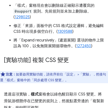
「樣式」
窗格現在會以刪除線正確顯示遭覆寫的
@support
規則。先前規則並未加上刪除線。
(
1298025
)
修正「來源」
面板中的 CSS 格式設定邏輯，避免編輯
CSS 時出現多個空白行。(
1309588
)
將「Expand recursively」(遞迴展開)
選項的物件上限
設為 100，以免無限展開循環物件。
(
1272450
)
[實驗功能] 複製 CSS 變更
注意：
如要啟用實驗功能，請依序前往「設定」
>「實驗」
，然後勾
選「樣式」窗格中的「同步處理 CSS 變更」
。
透過這項實驗，
樣式
窗格會以綠色醒目顯示 CSS 變更。將
滑鼠游標懸停在已變更的規則上，然後點選旁邊的「複製新
版本」按鈕即可複製。