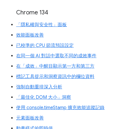
Chrome 134
「隱私權與安全性」面板
效能面板改善
已校準的 CPU 節流預設設定
在同一個 AI 對話中選取不同的成效事件
在「成效」中醒目顯示第一方和第三方
標記工具提示和洞察資訊中的欄位資料
強制自動重排深入分析
「最佳化 DOM 大小」洞察
使用 console.timeStamp 擴充效能追蹤記錄
元素面板改善
動畫樣式的即時值