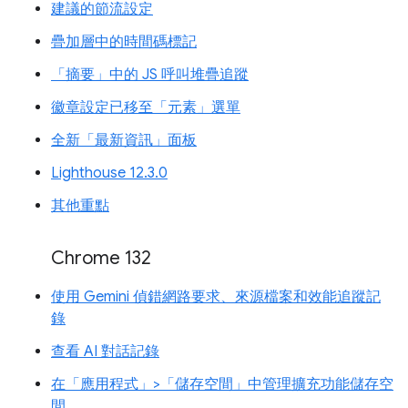
建議的節流設定
疊加層中的時間碼標記
「摘要」中的 JS 呼叫堆疊追蹤
徽章設定已移至「元素」選單
全新「最新資訊」面板
Lighthouse 12.3.0
其他重點
Chrome 132
使用 Gemini 偵錯網路要求、來源檔案和效能追蹤記
錄
查看 AI 對話記錄
在「應用程式」>「儲存空間」中管理擴充功能儲存空
間