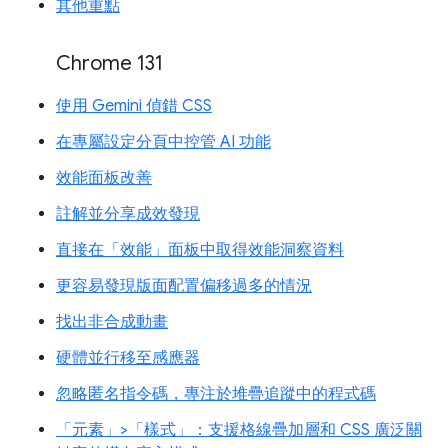
其他重點
Chrome 131
使用 Gemini 偵錯 CSS
在專屬設定分頁中控管 AI 功能
效能面板改善
註解並分享成效發現
直接在「效能」面板中取得效能洞察資料
更容易發現版面配置偏移過多的情況
找出非合成動畫
硬體並行移至感應器
忽略匿名指令碼，專注於堆疊追蹤中的程式碼
「元素」>「樣式」：支援格線疊加層和 CSS 廣泛關