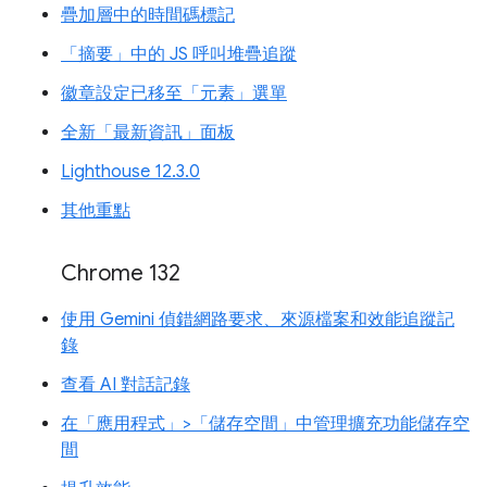
疊加層中的時間碼標記
「摘要」中的 JS 呼叫堆疊追蹤
徽章設定已移至「元素」選單
全新「最新資訊」面板
Lighthouse 12.3.0
其他重點
Chrome 132
使用 Gemini 偵錯網路要求、來源檔案和效能追蹤記
錄
查看 AI 對話記錄
在「應用程式」>「儲存空間」中管理擴充功能儲存空
間