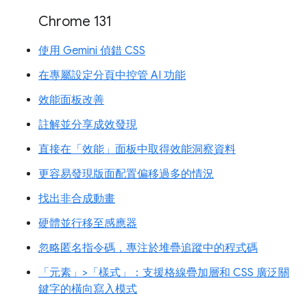
Chrome 131
使用 Gemini 偵錯 CSS
在專屬設定分頁中控管 AI 功能
效能面板改善
註解並分享成效發現
直接在「效能」面板中取得效能洞察資料
更容易發現版面配置偏移過多的情況
找出非合成動畫
硬體並行移至感應器
忽略匿名指令碼，專注於堆疊追蹤中的程式碼
「元素」>「樣式」：支援格線疊加層和 CSS 廣泛關
鍵字的橫向寫入模式