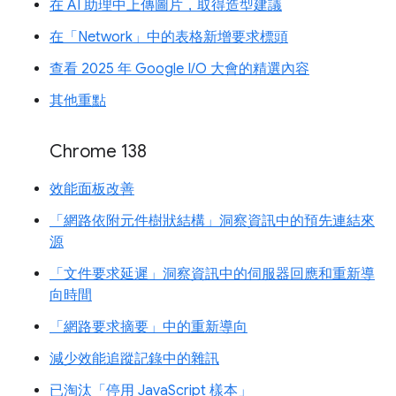
在 AI 助理中上傳圖片，取得造型建議
在「Network」中的表格新增要求標頭
查看 2025 年 Google I/O 大會的精選內容
其他重點
Chrome 138
效能面板改善
「網路依附元件樹狀結構」洞察資訊中的預先連結來
源
「文件要求延遲」洞察資訊中的伺服器回應和重新導
向時間
「網路要求摘要」中的重新導向
減少效能追蹤記錄中的雜訊
已淘汰「停用 JavaScript 樣本」