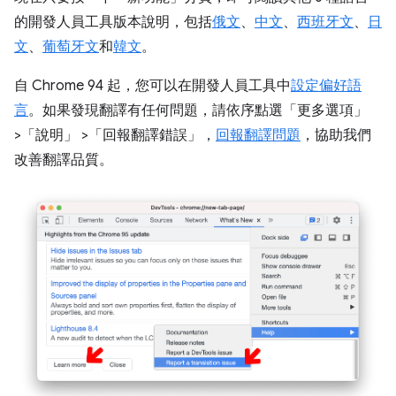
的開發人員工具版本說明，包括
俄文
、
中文
、
西班牙文
、
日
文
、
葡萄牙文
和
韓文
。
自 Chrome 94 起，您可以在開發人員工具中
設定偏好語
言
。如果發現翻譯有任何問題，請依序點選「更多選項」
>「說明」
>「回報翻譯錯誤」
，
回報翻譯問題
，協助我們
改善翻譯品質。