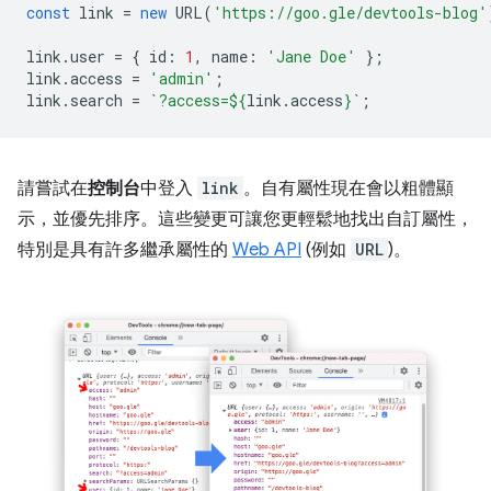
const
link
=
new
URL
(
'https://goo.gle/devtools-blog'
link
.
user
=
{
id
:
1
,
name
:
'Jane Doe'
};
link
.
access
=
'admin'
;
link
.
search
=
`?access=
${
link
.
access
}
`
;
請嘗試在
控制台
中登入
link
。自有屬性現在會以粗體顯
示，並優先排序。這些變更可讓您更輕鬆地找出自訂屬性，
特別是具有許多繼承屬性的
Web API
(例如
URL
)。