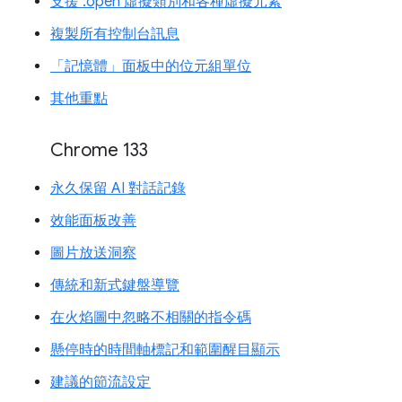
支援 :open 虛擬類別和各種虛擬元素
複製所有控制台訊息
「記憶體」面板中的位元組單位
其他重點
Chrome 133
永久保留 AI 對話記錄
效能面板改善
圖片放送洞察
傳統和新式鍵盤導覽
在火焰圖中忽略不相關的指令碼
懸停時的時間軸標記和範圍醒目顯示
建議的節流設定