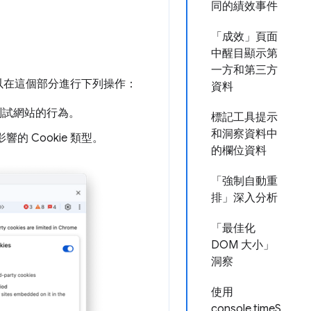
同的績效事件
「成效」頁面
中醒目顯示第
一方和第三方
以在這個部分進行下列操作：
資料
並測試網站的行為。
標記工具提示
和洞察資料中
 Cookie 類型。
的欄位資料
「強制自動重
排」深入分析
「最佳化
DOM 大小」
洞察
使用
console.timeS