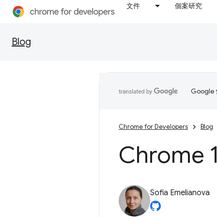
文件
個案研究
Blog
Goog
Chrome for Developers
Blog
Chrome 
Sofia Emelianova