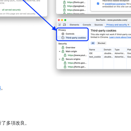
4
。
行了多項改良。