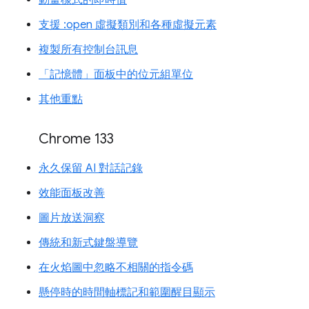
動畫樣式的即時值
支援 :open 虛擬類別和各種虛擬元素
複製所有控制台訊息
「記憶體」面板中的位元組單位
其他重點
Chrome 133
永久保留 AI 對話記錄
效能面板改善
圖片放送洞察
傳統和新式鍵盤導覽
在火焰圖中忽略不相關的指令碼
懸停時的時間軸標記和範圍醒目顯示