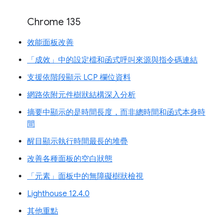
Chrome 135
效能面板改善
「成效」中的設定檔和函式呼叫來源與指令碼連結
支援依階段顯示 LCP 欄位資料
網路依附元件樹狀結構深入分析
摘要中顯示的是時間長度，而非總時間和函式本身時
間
醒目顯示執行時間最長的堆疊
改善各種面板的空白狀態
「元素」面板中的無障礙樹狀檢視
Lighthouse 12.4.0
其他重點