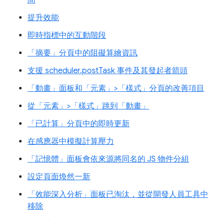
間
提升效能
即時指標中的互動階段
「摘要」分頁中的阻礙算繪資訊
支援 scheduler.postTask 事件及其發起者箭頭
「動畫」面板和「元素」>「樣式」分頁的改善項目
從「元素」>「樣式」跳到「動畫」
「已計算」分頁中的即時更新
在感應器中模擬計算壓力
「記憶體」面板會依來源將同名的 JS 物件分組
設定頁面煥然一新
「效能深入分析」面板已淘汰，並從開發人員工具中
移除