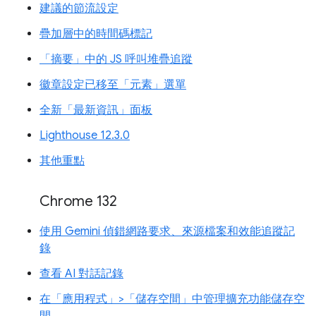
建議的節流設定
疊加層中的時間碼標記
「摘要」中的 JS 呼叫堆疊追蹤
徽章設定已移至「元素」選單
全新「最新資訊」面板
Lighthouse 12.3.0
其他重點
Chrome 132
使用 Gemini 偵錯網路要求、來源檔案和效能追蹤記
錄
查看 AI 對話記錄
在「應用程式」>「儲存空間」中管理擴充功能儲存空