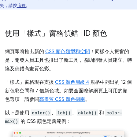
究，請按
這裡
。
使用「樣式」窗格偵錯 HD 顏色
網頁即將推出新的
CSS 顏色類型和空間
！同樣令人振奮的
是，開發人員工具也推出了新工具，協助開發人員建立、轉
換及偵錯高畫質色彩。
「樣式」
窗格現在支援
CSS 顏色層級 4
規格中列出的 12 個
新色彩空間和 7 個新色域。如要全面瞭解網頁上可用的顏
色選項，請參閱
高畫質 CSS 顏色指南
。
以下是使用
color()
、
lch()
、
oklab()
和
color-
mix()
的 CSS 顏色定義範例：