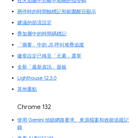
在火焰圖中忽略不相關的指令碼
懸停時的時間軸標記和範圍醒目顯示
建議的節流設定
疊加層中的時間碼標記
「摘要」中的 JS 呼叫堆疊追蹤
徽章設定已移至「元素」選單
全新「最新資訊」面板
Lighthouse 12.3.0
其他重點
Chrome 132
使用 Gemini 偵錯網路要求、來源檔案和效能追蹤記
錄