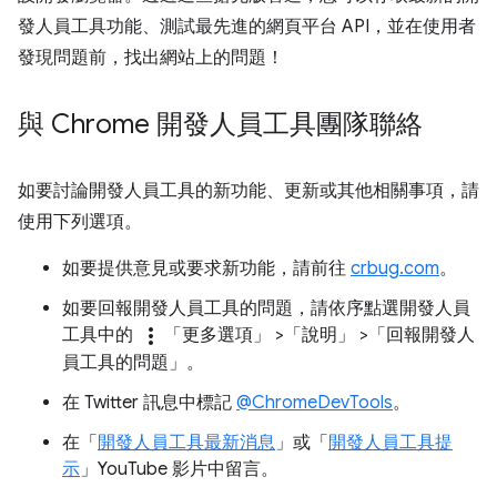
發人員工具功能、測試最先進的網頁平台 API，並在使用者
發現問題前，找出網站上的問題！
與 Chrome 開發人員工具團隊聯絡
如要討論開發人員工具的新功能、更新或其他相關事項，請
使用下列選項。
如要提供意見或要求新功能，請前往
crbug.com
。
如要回報開發人員工具的問題，請依序點選開發人員
more_vert
工具中的
「更多選項」
>「說明」
>「回報開發人
員工具的問題」
。
在 Twitter 訊息中標記
@ChromeDevTools
。
在「
開發人員工具最新消息
」或「
開發人員工具提
示
」YouTube 影片中留言。