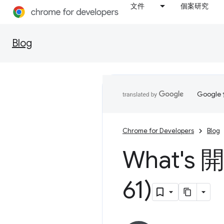
文件
個案研究
Blog
Goog
Chrome for Developers
Blog
What's
61)