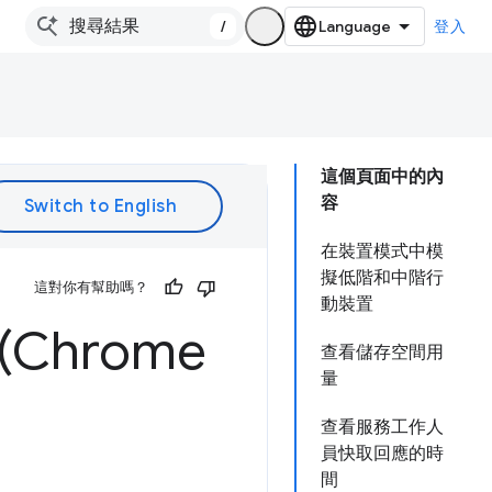
/
登入
這個頁面中的內
容
在裝置模式中模
擬低階和中階行
這對你有幫助嗎？
動裝置
Chrome
查看儲存空間用
量
查看服務工作人
員快取回應的時
間