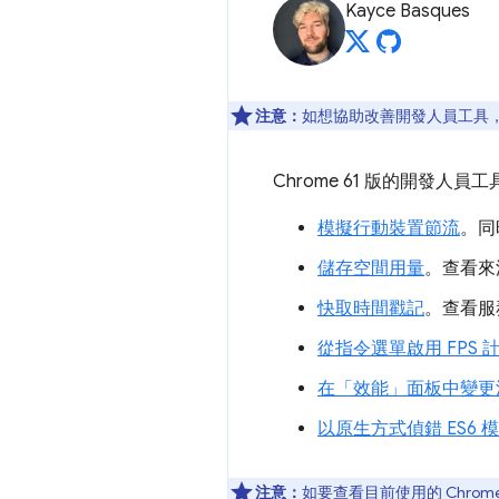
Kayce Basques
注意：
如想協助改善開發人員工具，如
Chrome 61 版的開發
模擬行動裝置節流
。同
儲存空間用量
。查看來
快取時間戳記
。查看服
從指令選單啟用 FPS 
在「效能」面板中變更
以原生方式偵錯 ES6 
注意：
如要查看目前使用的 Chrom