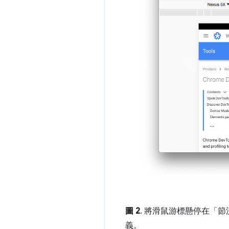
圖 2
. 將滑鼠游標懸停在「節
義。