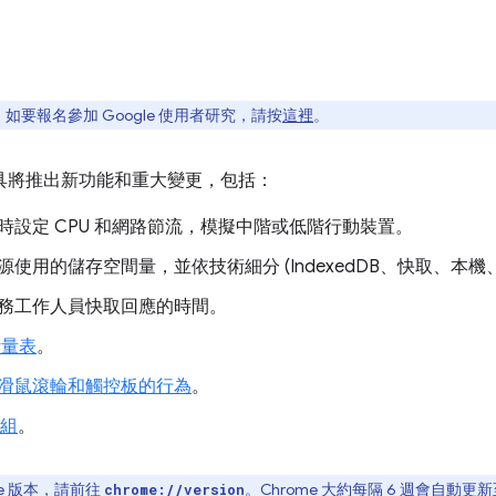
要報名參加 Google 使用者研究，請按
這裡
。
人員工具將推出新功能和重大變更，包括：
時設定 CPU 和網路節流，模擬中階或低階行動裝置。
源使用的儲存空間量，並依技術細分 (IndexedDB、快取、本機
務工作人員快取回應的時間。
計量表
。
滑鼠滾輪和觸控板的行為
。
模組
。
e 版本，請前往
。Chrome 大約每隔 6 週會自動
chrome://version