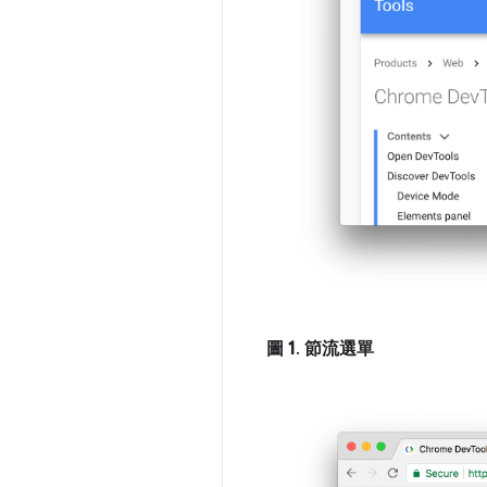
圖 1
.
節流選單