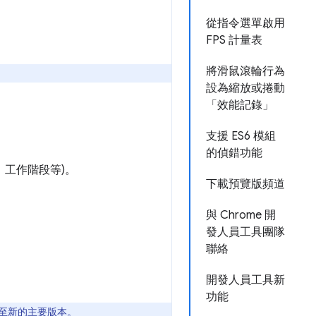
從指令選單啟用
FPS 計量表
將滑鼠滾輪行為
設為縮放或捲動
「效能記錄」
支援 ES6 模組
的偵錯功能
、工作階段等)。
下載預覽版頻道
與 Chrome 開
發人員工具團隊
聯絡
開發人員工具新
功能
更新至新的主要版本。