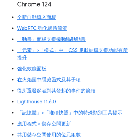
Chrome 124
全新自動填入面板
WebRTC 強化網路節流
「動畫」面板支援捲動驅動動畫
「元素」>「樣式」中，CSS 巢狀結構支援功能有所
提升
強化效能面板
在火焰圖中隱藏函式及其子項
從所選發起者到其發起的事件的箭頭
Lighthouse 11.6.0
「記憶體」>「堆積快照」中的特殊類別工具提示
應用程式 > 儲存空間更新
共用儲存空間使用的位元組數