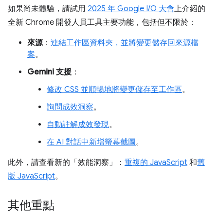
如果尚未體驗，請試用
2025 年 Google I/O 大會
上介紹的
全新 Chrome 開發人員工具主要功能，包括但不限於：
來源
：
連結工作區資料夾，並將變更儲存回來源檔
案
。
Gemini 支援
：
修改 CSS 並順暢地將變更儲存至工作區
。
詢問成效洞察
。
自動註解成效發現
。
在 AI 對話中新增螢幕截圖
。
此外，請查看新的「效能洞察」
：
重複的 JavaScript
和
舊
版 JavaScript
。
其他重點