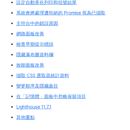
設定自動美化列印和括號結尾
系統會將處理遭拒絕的 Promise 視為已擷取
主控台中的錯誤原因
網路面板改善
檢查早期提示標頭
隱藏瀑布圖資料欄
效能面板改善
擷取 CSS 選取器統計資料
變更順序及隱藏曲目
在「記憶體」面板中忽略保留項目
Lighthouse 11.7.1
其他重點