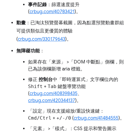
事件記錄
：篩選速度提升
(
crbug.com/40783421
)。
動畫
：已淘汰預覽螢幕截圖，因為點選預覽動畫群組
可提供類似且更優質的體驗
(
crbug.com/330179643
)。
無障礙功能
：
如果存在「來源」
>「DOM 中斷點」
側欄，則
已為該側欄新增 aria 標籤。
修正
控制台
中「即時運算式」
文字欄位內的
Shift
+
Tab
鍵盤導覽功能
(
crbug.com/408398435
、
crbug.com/420344137
)。
「設定」
現在支援縮放/重設快速鍵：
Cmd/Ctrl
+
+/-/0
(
crbug.com/41484555
)。
「元素」
>「樣式」
：CSS 提示和警告圖示