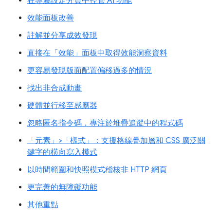
在專屬設定分頁中控管 AI 功能
效能面板改善
註解並分享成效發現
直接在「效能」面板中取得效能洞察資料
更容易發現版面配置偏移過多的情況
找出非合成動畫
硬體並行移至感應器
忽略匿名指令碼，專注於堆疊追蹤中的程式碼
「元素」>「樣式」：支援格線疊加層和 CSS 廣泛關
鍵字的橫向寫入模式
以時間範圍和快照模式稽核非 HTTP 網頁
更完善的無障礙功能
其他重點