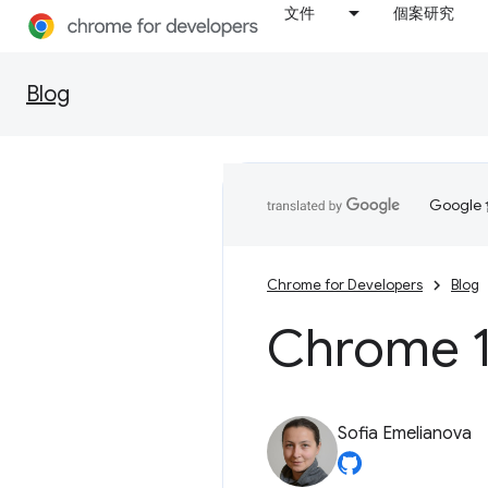
文件
個案研究
Blog
Goog
Chrome for Developers
Blog
Chrome 
Sofia Emelianova