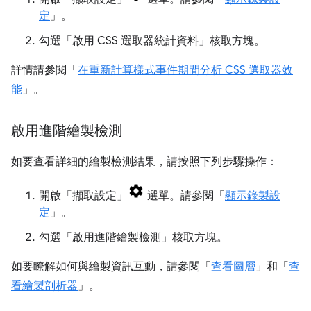
定
」。
勾選「啟用 CSS 選取器統計資料」
核取方塊。
詳情請參閱「
在重新計算樣式事件期間分析 CSS 選取器效
能
」。
啟用進階繪製檢測
如要查看詳細的繪製檢測結果，請按照下列步驟操作：
開啟「擷取設定」
選單。請參閱「
顯示錄製設
定
」。
勾選「啟用進階繪製檢測」
核取方塊。
如要瞭解如何與繪製資訊互動，請參閱「
查看圖層
」和「
查
看繪製剖析器
」。