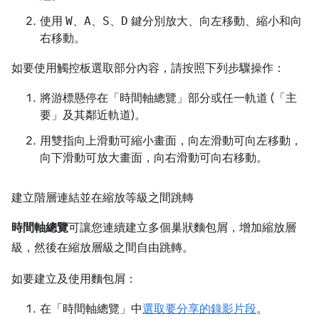
使用
W
、
A
、
S
、
D
鍵分別放大、向左移動、縮小和向
右移動。
如要使用觸控板選取部分內容，請按照下列步驟操作：
將游標懸停在「時間軸總覽」
部分或任一軌道 (「主
要」
及其鄰近軌道)。
用雙指向上滑動可縮小畫面，向左滑動可向左移動，
向下滑動可放大畫面，向右滑動可向右移動。
建立階層連結並在縮放等級之間跳轉
時間軸總覽
可讓您連續建立多個巢狀麵包屑，增加縮放層
級，然後在縮放層級之間自由跳轉。
如要建立及使用麵包屑：
在「時間軸總覽」
中
選取要分享的錄影片段
。