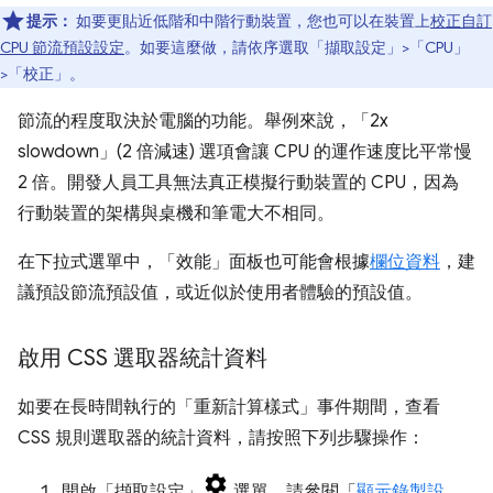
提示：
如要更貼近低階和中階行動裝置，您也可以在裝置上
校正自訂
CPU 節流預設設定
。如要這麼做，請依序選取「擷取設定」
>「CPU」
>「校正」
。
節流的程度取決於電腦的功能。舉例來說，「2x
slowdown」(2 倍減速)
選項會讓 CPU 的運作速度比平常慢
2 倍。開發人員工具無法真正模擬行動裝置的 CPU，因為
行動裝置的架構與桌機和筆電大不相同。
在下拉式選單中，「效能」
面板也可能會根據
欄位資料
，建
議預設節流預設值，或近似於使用者體驗的預設值。
啟用 CSS 選取器統計資料
如要在長時間執行的「重新計算樣式」
事件期間，查看
CSS 規則選取器的統計資料，請按照下列步驟操作：
開啟「擷取設定」
選單。請參閱「
顯示錄製設