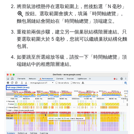
將滑鼠游標懸停在選取範圍上，然後點選「N 毫秒」
zoom_in
按鈕。選取範圍會擴大，填滿「時間軸總覽」
。
麵包屑鏈結會開始在「時間軸總覽」
頂端建立。
重複前兩個步驟，建立另一個巢狀結構階層連結。只
要選取範圍大於 5 毫秒，您就可以繼續巢狀結構化麵
包屑。
如要跳至所選縮放等級，請按一下「時間軸總覽」
頂
端鏈結中的相應階層連結。