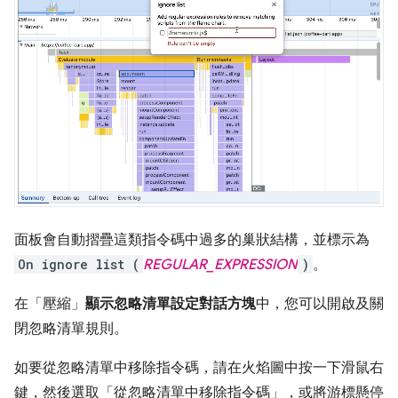
面板會自動摺疊這類指令碼中過多的巢狀結構，並標示為
On ignore list (
REGULAR_EXPRESSION
)
。
在「壓縮」
顯示忽略清單設定對話方塊
中，您可以開啟及關
閉忽略清單規則。
如要從忽略清單中移除指令碼，請在火焰圖中按一下滑鼠右
鍵，然後選取「從忽略清單中移除指令碼」
，或將游標懸停