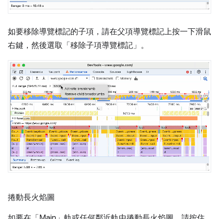
如要移除導覽標記的子項，請在父項導覽標記上按一下滑鼠
右鍵，然後選取「移除子項導覽標記」
。
捲動長火焰圖
如要在「Main」
軌或任何鄰近軌中捲動長火焰圖，請按住