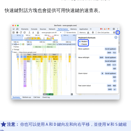
快速鍵對話方塊也會提供可用快速鍵的速查表。
注意：
你也可以使用
和
鍵向左和向右平移，並使用
和
鍵縮
A
D
W
S