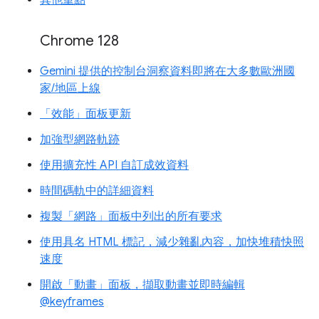
Chrome 128
Gemini 提供的控制台洞察資料即將在大多數歐洲國
家/地區上線
「效能」面板更新
加強型網路軌跡
使用擴充性 API 自訂成效資料
時間碼軌中的詳細資料
複製「網路」面板中列出的所有要求
使用具名 HTML 標記，減少雜亂內容，加快堆積快照
速度
開啟「動畫」面板，擷取動畫並即時編輯
@keyframes