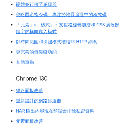
硬體並行移至感應器
忽略匿名指令碼，專注於堆疊追蹤中的程式碼
「元素」>「樣式」：支援格線疊加層和 CSS 廣泛關
鍵字的橫向寫入模式
以時間範圍和快照模式稽核非 HTTP 網頁
更完善的無障礙功能
其他重點
Chrome 130
網路面板改善
重新設計的網路篩選器
HAR 匯出內容現在預設會排除私密資料
元素面板改善