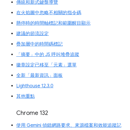
傳統和新式鍵盤導覽
在火焰圖中忽略不相關的指令碼
懸停時的時間軸標記和範圍醒目顯示
建議的節流設定
疊加層中的時間碼標記
「摘要」中的 JS 呼叫堆疊追蹤
徽章設定已移至「元素」選單
全新「最新資訊」面板
Lighthouse 12.3.0
其他重點
Chrome 132
使用 Gemini 偵錯網路要求、來源檔案和效能追蹤記