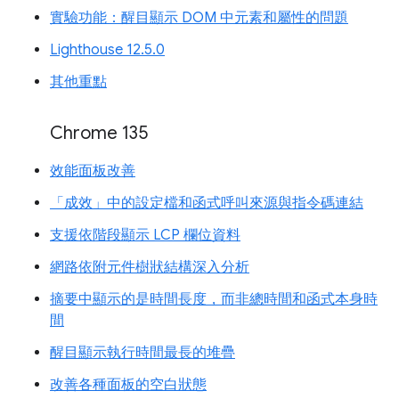
實驗功能：醒目顯示 DOM 中元素和屬性的問題
Lighthouse 12.5.0
其他重點
Chrome 135
效能面板改善
「成效」中的設定檔和函式呼叫來源與指令碼連結
支援依階段顯示 LCP 欄位資料
網路依附元件樹狀結構深入分析
摘要中顯示的是時間長度，而非總時間和函式本身時
間
醒目顯示執行時間最長的堆疊
改善各種面板的空白狀態