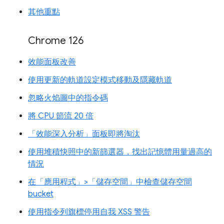
其他重點
Chrome 126
效能面板改善
使用更新的軌道設定模式移動及隱藏軌道
忽略火焰圖中的指令碼
將 CPU 節流 20 倍
「效能深入分析」面板即將淘汰
使用堆積快照中的新篩選器，找出記憶體用量過高的
情況
在「應用程式」>「儲存空間」中檢查儲存空間
bucket
使用指令列旗標停用自我 XSS 警告