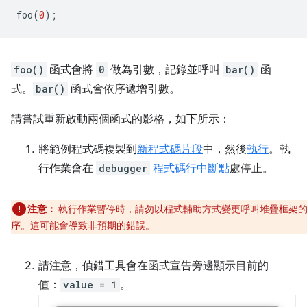
foo
(
0
);
foo()
函式會將
0
做為引數，記錄並呼叫
bar()
函
式。
bar()
函式會依序遞增引數。
請嘗試重新啟動兩個函式的影格，如下所示：
將範例程式碼複製到
新程式碼片段
中，然後
執行
。執
行作業會在
debugger
程式碼行中斷點
處停止。
注意：
執行作業暫停時，請勿以程式輔助方式變更呼叫堆疊框架
序。這可能會導致非預期的錯誤。
請注意，偵錯工具會在函式宣告旁邊顯示目前的
值：
value = 1
。