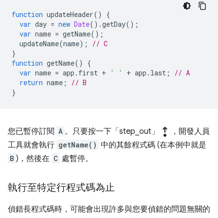
function
updateHeader
()
{
var
day
=
new
Date
().
getDay
();
var
name
=
getName
();
updateName
(
name
);
// C
}
function
getName
()
{
var
name
=
app
.
first
+
' '
+
app
.
last
;
// A
return
name
;
// B
}
step_out
您已暫停訂閱
A
。只要按一下「step_out」
，開發人員
工具就會執行
getName()
中的其餘程式碼 (在本例中就是
B
)，然後在
C
處暫停。
執行至特定行程式碼為止
偵錯長程式碼時，可能會出現許多與您要偵錯的問題無關的