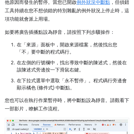
他原因而發生的暫停。當您已開啟
例外狀況中斷點
，但偵錯
工具持續在您不想偵錯的特別雜亂的例外狀況上停止時，這
項功能就會派上用場。
如要將廣告插播點設為靜音，請按照下列步驟操作：
在「來源」
面板中，開啟來源檔案，然後找出您
「不」
要中斷的程式碼行。
在左側的行號欄中，找出導致中斷的陳述式，然後在
該陳述式旁邊按一下滑鼠右鍵。
在下拉式選單中選取「永不暫停」
。程式碼行旁邊會
顯示橘色 (條件式) 中斷點。
您也可以在執行作業暫停時，將中斷點設為靜音。請觀看下
一部影片，瞭解工作流程。