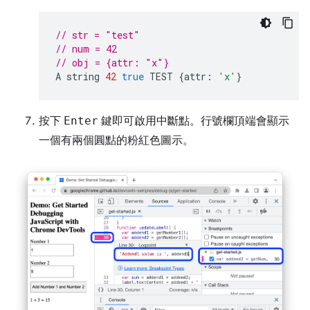
// str = "test"
// num = 42
// obj = {attr: "x"}
A
string
42
true
TEST
{
attr
:
'x'
}
按下
Enter
鍵即可啟用中斷點。行號欄頂端會顯示
一個有兩個圓點的粉紅色圖示。