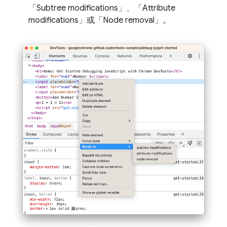
「Subtree modifications」
、「Attribute
modifications」
或「Node removal」
。