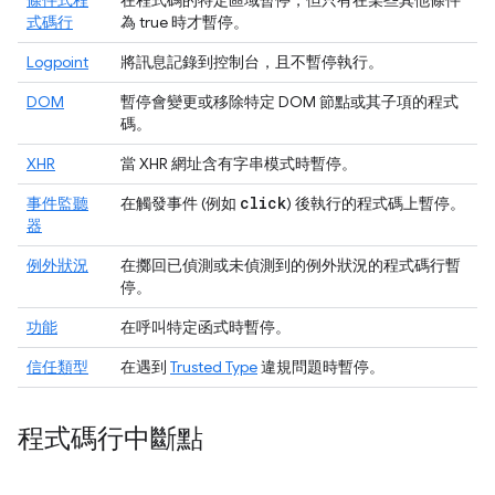
條件式程
在程式碼的特定區域暫停，但只有在某些其他條件
式碼行
為 true 時才暫停。
Logpoint
將訊息記錄到
控制台
，且不暫停執行。
DOM
暫停會變更或移除特定 DOM 節點或其子項的程式
碼。
XHR
當 XHR 網址含有字串模式時暫停。
click
事件監聽
在觸發事件 (例如
) 後執行的程式碼上暫停。
器
例外狀況
在擲回已偵測或未偵測到的例外狀況的程式碼行暫
停。
功能
在呼叫特定函式時暫停。
信任類型
在遇到
Trusted Type
違規問題時暫停。
程式碼行中斷點