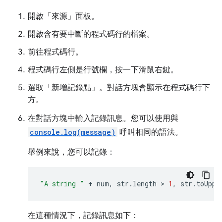
開啟「來源」
面板。
開啟含有要中斷的程式碼行的檔案。
前往程式碼行。
程式碼行左側是行號欄，按一下滑鼠右鍵。
選取「新增記錄點」
。對話方塊會顯示在程式碼行下
方。
在對話方塊中輸入記錄訊息。您可以使用與
console.log(message)
呼叫相同的語法。
舉例來說，您可以記錄：
"A string "
+
num
,
str
.
length
 > 
1
,
str
.
toUppe
在這種情況下，記錄訊息如下：