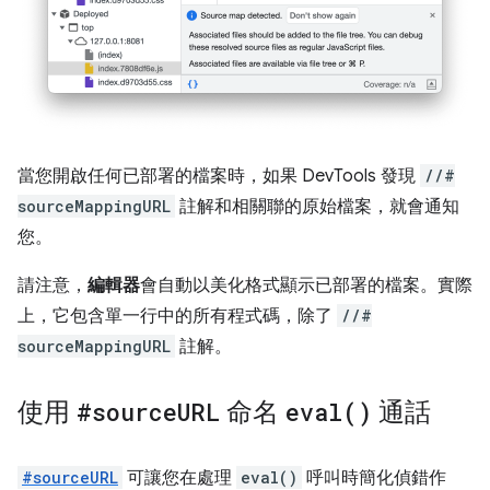
當您開啟任何已部署的檔案時，如果 DevTools 發現
//#
sourceMappingURL
註解和相關聯的原始檔案，就會通知
您。
請注意，
編輯器
會自動以美化格式顯示已部署的檔案。實際
上，它包含單一行中的所有程式碼，除了
//#
sourceMappingURL
註解。
使用
#source
URL
命名
eval(
)
通話
#sourceURL
可讓您在處理
eval()
呼叫時簡化偵錯作