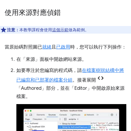
使用來源對應偵錯
注意：
本教學課程會使用
這個示範
做為範例。
當原始碼對照圖已
就緒
且
已啟用
時，您可以執行下列操作：
在「來源」
面板中
開啟網站來源。
如要專注於您編寫的程式碼，請
在檔案樹狀結構中將
已編寫和已部署的檔案分組
。接著展開
「Authored」
部分，並在「Editor」
中開啟原始來源
檔案。