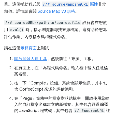
業。這個輔助程式與
//# sourceMappingURL
屬性
非常
相似。詳情請參閱
Source Map V3 規格
。
//# sourceURL=/path/to/source.file
註解會在您使
用
eval()
時，指示瀏覽器尋找來源檔案。這有助於您為
評估作業、內嵌指令碼和樣式命名。
請在這個
示範頁面
上測試：
開啟開發人員工具
，然後前往「來源」
面板。
在頁面上，在「為程式碼命名」
輸入框中輸入任意檔
案名稱。
按一下「Compile」
按鈕。系統會顯示快訊，其中包
含 CoffeeScript 來源的評估總和。
在「Page」
窗格中的檔案樹狀結構中，開啟使用您輸
入的自訂檔案名稱建立的新檔案。其中包含經過編譯
的 JavaScript 程式碼，其中包含
// #sourceURL
註